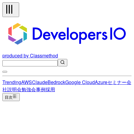
produced by Classmethod
Trending
AWS
Claude
Bedrock
Google Cloud
Azure
セミナー
会
社説明会
勉強会
事例
採用
目次