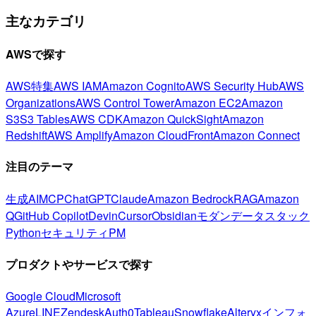
主なカテゴリ
AWSで探す
AWS特集
AWS IAM
Amazon Cognito
AWS Security Hub
AWS
Organizations
AWS Control Tower
Amazon EC2
Amazon
S3
S3 Tables
AWS CDK
Amazon QuickSight
Amazon
Redshift
AWS Amplify
Amazon CloudFront
Amazon Connect
注目のテーマ
生成AI
MCP
ChatGPT
Claude
Amazon Bedrock
RAG
Amazon
Q
GitHub Copilot
Devin
Cursor
Obsidian
モダンデータスタック
Python
セキュリティ
PM
プロダクトやサービスで探す
Google Cloud
Microsoft
Azure
LINE
Zendesk
Auth0
Tableau
Snowflake
Alteryx
インフォ