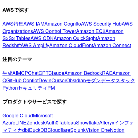
AWSで探す
AWS特集
AWS IAM
Amazon Cognito
AWS Security Hub
AWS
Organizations
AWS Control Tower
Amazon EC2
Amazon
S3
S3 Tables
AWS CDK
Amazon QuickSight
Amazon
Redshift
AWS Amplify
Amazon CloudFront
Amazon Connect
注目のテーマ
生成AI
MCP
ChatGPT
Claude
Amazon Bedrock
RAG
Amazon
Q
GitHub Copilot
Devin
Cursor
Obsidian
モダンデータスタック
Python
セキュリティ
PM
プロダクトやサービスで探す
Google Cloud
Microsoft
Azure
LINE
Zendesk
Auth0
Tableau
Snowflake
Alteryx
インフォ
マティカ
dbt
DuckDB
Cloudflare
Splunk
Vision One
Notion