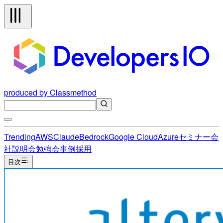
produced by Classmethod
Trending
AWS
Claude
Bedrock
Google Cloud
Azure
セミナー
会
社説明会
勉強会
事例
採用
目次