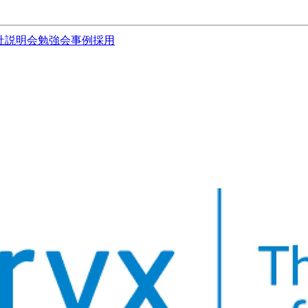
社説明会
勉強会
事例
採用