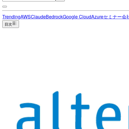
Trending
AWS
Claude
Bedrock
Google Cloud
Azure
セミナー
会
目次