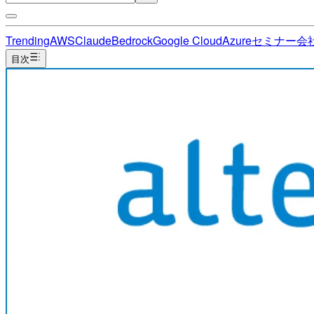
Trending
AWS
Claude
Bedrock
Google Cloud
Azure
セミナー
会
目次