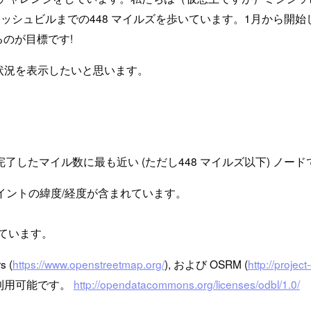
ナッシュビルまでの448 マイルズを歩いています。1月から開
るのが目標です!
状況を表示したいと思います。
了したマイル数に最も近い (ただし448 マイルズ以下) ノード
トに沿ったポイントの緯度/経度が含まれています。
。
まれています。
s (
https://www.openstreetmap.org/
), および OSRM (
http://project
利用可能です。
http://opendatacommons.org/licenses/odbl/1.0/