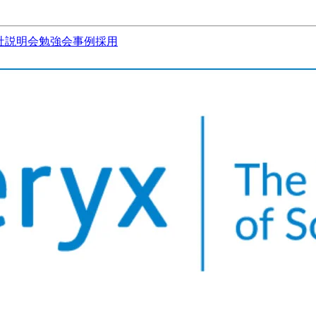
社説明会
勉強会
事例
採用