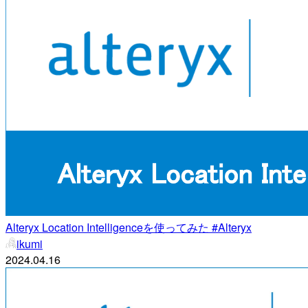
Alteryx Location Intelligenceを使ってみた #Alteryx
ikumi
2024.04.16