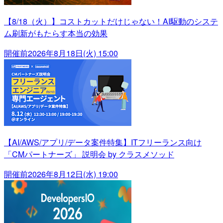
【8/18（火）】コストカットだけじゃない！AI駆動のシステ
ム刷新がもたらす本当の効果
開催前
2026年8月18日(火) 15:00
【AI/AWS/アプリ/データ案件特集】ITフリーランス向け
「CMパートナーズ」 説明会 by クラスメソッド
開催前
2026年8月12日(水) 19:00