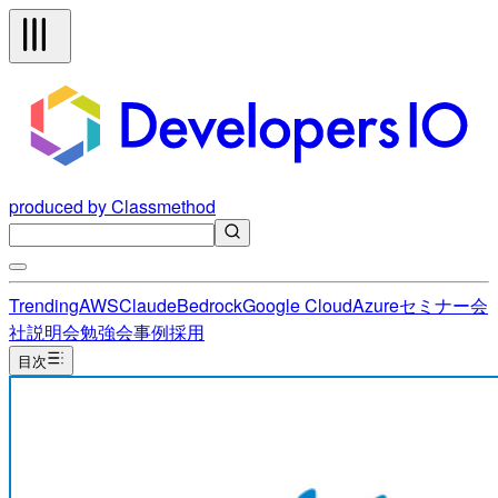
produced by Classmethod
Trending
AWS
Claude
Bedrock
Google Cloud
Azure
セミナー
会
社説明会
勉強会
事例
採用
目次