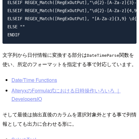
ELSEIF REGEX_Match([RegExOutPut],"\d{2}-[A-Za-z]{3}-\
ELSEIF REGEX_Match([RegExOutPut],"\d{2}-[A-Za-z]{4,9}
ELSEIF REGEX_Match([RegExOutPut], "[A-Za-z]{3,9} \d{1
ELSE ""

文字列から日付情報に変換する部分は
関数を
DateTimeParse
使い、所定のフォーマットを指定する事で対応しています。
Date/Time Functions
AlteryxのFormula式における日時操作いろいろ ｜
DevelopersIO
そして最後は抽出直後のカラムを選択対象外とする事で列情
報としても出力に合わせる形に。