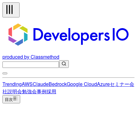
produced by Classmethod
Trending
AWS
Claude
Bedrock
Google Cloud
Azure
セミナー
会
社説明会
勉強会
事例
採用
目次