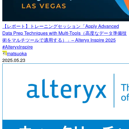
【レポート】トレーニングセッション「Apply Advanced
Data Prep Techniques with Multi-Tools（高度なデータ準備技
術をマルチツールで適用する）」– Alteryx Inspire 2025
#AlteryxInspire
matsuoka
2025.05.23