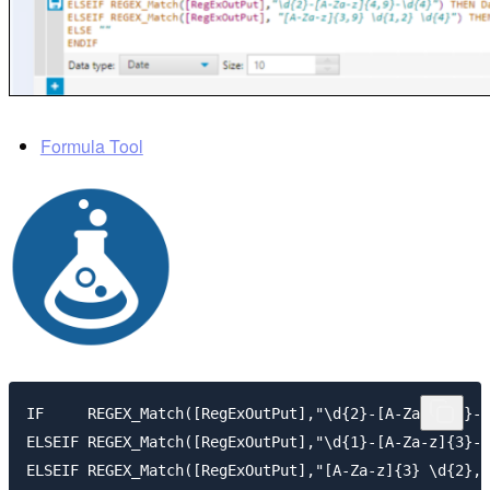
Formula Tool
IF     REGEX_Match([RegExOutPut],"\d{2}-[A-Za-z]{3}-\
ELSEIF REGEX_Match([RegExOutPut],"\d{1}-[A-Za-z]{3}-\
ELSEIF REGEX_Match([RegExOutPut],"[A-Za-z]{3} \d{2}, 