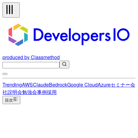
produced by Classmethod
Trending
AWS
Claude
Bedrock
Google Cloud
Azure
セミナー
会
社説明会
勉強会
事例
採用
目次