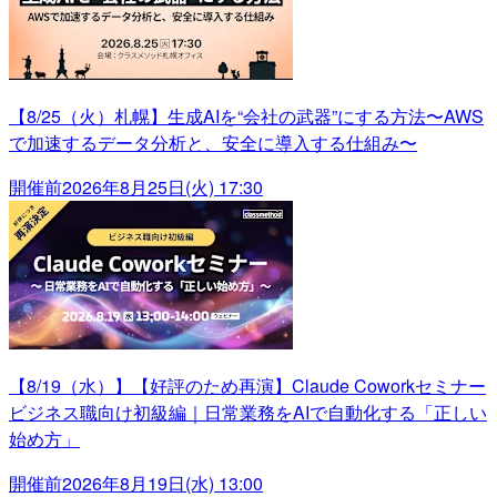
【8/25（火）札幌】生成AIを“会社の武器”にする方法〜AWS
で加速するデータ分析と、安全に導入する仕組み〜
開催前
2026年8月25日(火) 17:30
【8/19（水）】【好評のため再演】Claude Coworkセミナー
ビジネス職向け初級編｜日常業務をAIで自動化する「正しい
始め方」
開催前
2026年8月19日(水) 13:00