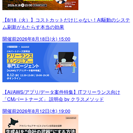
【8/18（火）】コストカットだけじゃない！AI駆動のシステ
ム刷新がもたらす本当の効果
開催前
2026年8月18日(火) 15:00
【AI/AWS/アプリ/データ案件特集】ITフリーランス向け
「CMパートナーズ」 説明会 by クラスメソッド
開催前
2026年8月12日(水) 19:00