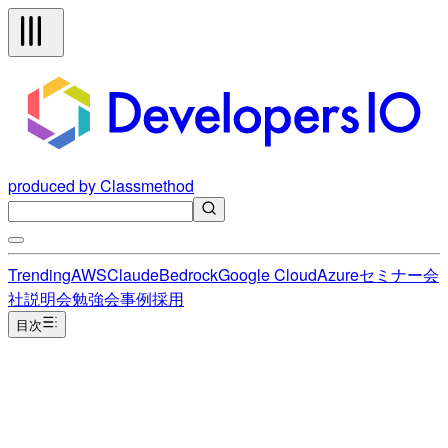
produced by Classmethod
Trending
AWS
Claude
Bedrock
Google Cloud
Azure
セミナー
会
社説明会
勉強会
事例
採用
目次