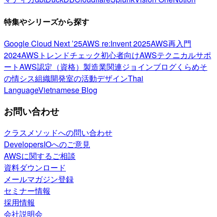
特集やシリーズから探す
Google Cloud Next ’25
AWS re:Invent 2025
AWS再入門
2024
AWSトレンドチェック
初心者向け
AWSテクニカルサポ
ート
AWS認定（資格）
製造業関連
ジョインブログ
くらめそ
の情シス
組織開発室の活動
デザイン
Thai
Language
Vietnamese Blog
お問い合わせ
クラスメソッドへの問い合わせ
DevelopersIOへのご意見
AWSに関するご相談
資料ダウンロード
メールマガジン登録
セミナー情報
採用情報
会社説明会