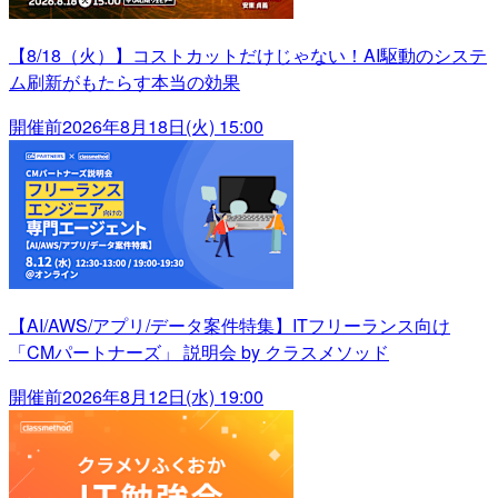
【8/18（火）】コストカットだけじゃない！AI駆動のシステ
ム刷新がもたらす本当の効果
開催前
2026年8月18日(火) 15:00
【AI/AWS/アプリ/データ案件特集】ITフリーランス向け
「CMパートナーズ」 説明会 by クラスメソッド
開催前
2026年8月12日(水) 19:00