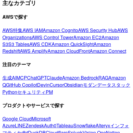
主なカテゴリ
AWSで探す
AWS特集
AWS IAM
Amazon Cognito
AWS Security Hub
AWS
Organizations
AWS Control Tower
Amazon EC2
Amazon
S3
S3 Tables
AWS CDK
Amazon QuickSight
Amazon
Redshift
AWS Amplify
Amazon CloudFront
Amazon Connect
注目のテーマ
生成AI
MCP
ChatGPT
Claude
Amazon Bedrock
RAG
Amazon
Q
GitHub Copilot
Devin
Cursor
Obsidian
モダンデータスタック
Python
セキュリティ
PM
プロダクトやサービスで探す
Google Cloud
Microsoft
Azure
LINE
Zendesk
Auth0
Tableau
Snowflake
Alteryx
インフォ
マティカ
dbt
DuckDB
Cloudflare
Splunk
Vision One
Notion