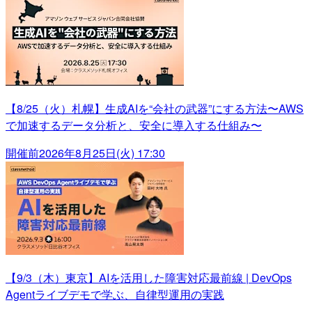
【8/25（火）札幌】生成AIを“会社の武器”にする方法〜AWS
で加速するデータ分析と、安全に導入する仕組み〜
開催前
2026年8月25日(火) 17:30
【9/3（木）東京】AIを活用した障害対応最前線 | DevOps
Agentライブデモで学ぶ、自律型運用の実践