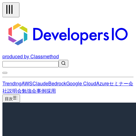
produced by Classmethod
Trending
AWS
Claude
Bedrock
Google Cloud
Azure
セミナー
会
社説明会
勉強会
事例
採用
目次