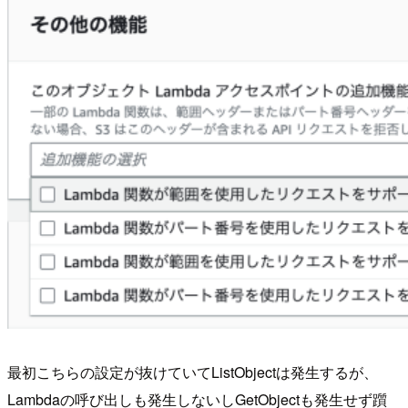
最初こちらの設定が抜けていてListObjectは発生するが、
Lambdaの呼び出しも発生しないしGetObjectも発生せず躓