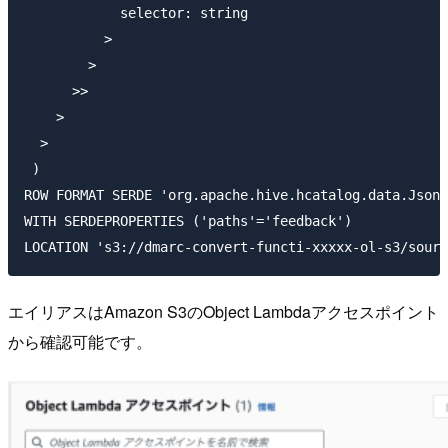
            selector: string

          >

        >

      >>

    >

  >

 )

ROW FORMAT SERDE 'org.apache.hive.hcatalog.data.JsonS
WITH SERDEPROPERTIES ('paths'='feedback')

エイリアスはAmazon S3のObject Lambdaアクセスポイント
から確認可能です。