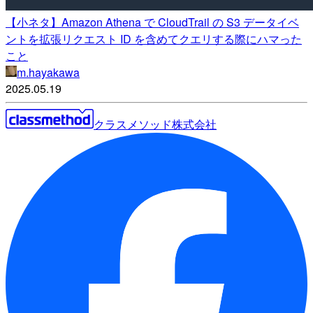
【小ネタ】Amazon Athena で CloudTrail の S3 データイベ
ントを拡張リクエスト ID を含めてクエリする際にハマった
こと
m.hayakawa
2025.05.19
クラスメソッド株式会社