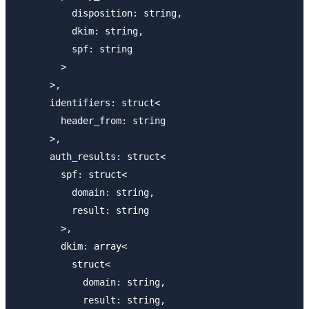
          disposition: string,

          dkim: string,

          spf: string

        >

      >,

      identifiers: struct<

        header_from: string

      >,

      auth_results: struct<

        spf: struct<

          domain: string,

          result: string

        >,

        dkim: array<

          struct<

            domain: string,

            result: string,
