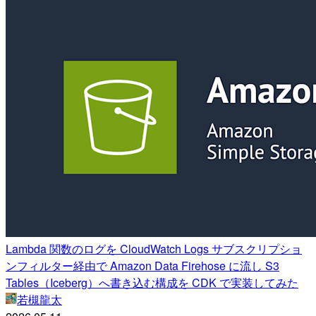
Lambda 関数のログを CloudWatch Logs サブスクリプショ
ンフィルター経由で Amazon Data Firehose に流し S3
Tables（Iceberg）へ書き込む構成を CDK で実装してみた
若槻龍太