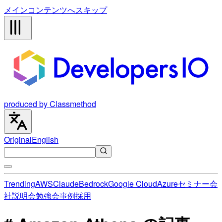
メインコンテンツへスキップ
produced by Classmethod
Original
English
Trending
AWS
Claude
Bedrock
Google Cloud
Azure
セミナー
会
社説明会
勉強会
事例
採用