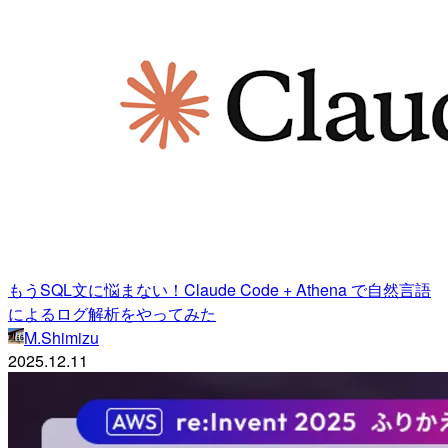
もうSQL文に悩まない！Claude Code + Athena で自然言語
によるログ解析をやってみた
M.Shimizu
2025.12.11