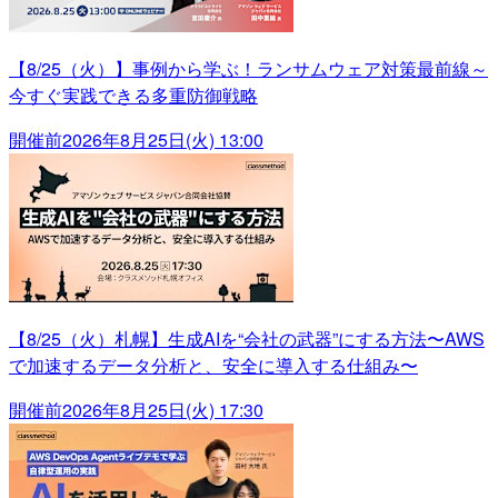
【8/25（火）】事例から学ぶ！ランサムウェア対策最前線～
今すぐ実践できる多重防御戦略
開催前
2026年8月25日(火) 13:00
【8/25（火）札幌】生成AIを“会社の武器”にする方法〜AWS
で加速するデータ分析と、安全に導入する仕組み〜
開催前
2026年8月25日(火) 17:30