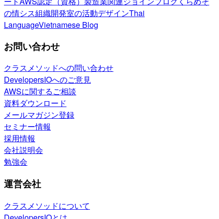
ート
AWS認定（資格）
製造業関連
ジョインブログ
くらめそ
の情シス
組織開発室の活動
デザイン
Thai
Language
Vietnamese Blog
お問い合わせ
クラスメソッドへの問い合わせ
DevelopersIOへのご意見
AWSに関するご相談
資料ダウンロード
メールマガジン登録
セミナー情報
採用情報
会社説明会
勉強会
運営会社
クラスメソッドについて
DevelopersIOとは