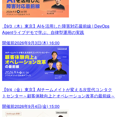
【9/3（木）東京】AIを活用した障害対応最前線 | DevOps
Agentライブデモで学ぶ、自律型運用の実践
開催前
2026年9月3日(木) 16:00
【9/4（金）東京】AIチームメイトが変える次世代コンタク
トセンター～顧客体験向上とオペレーション改革の最前線～
開催前
2026年9月4日(金) 15:00