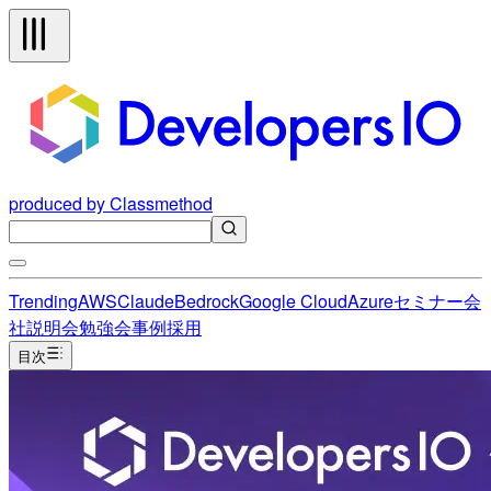
produced by Classmethod
Trending
AWS
Claude
Bedrock
Google Cloud
Azure
セミナー
会
社説明会
勉強会
事例
採用
目次