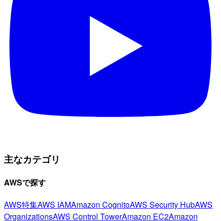
主なカテゴリ
AWSで探す
AWS特集
AWS IAM
Amazon Cognito
AWS Security Hub
AWS
Organizations
AWS Control Tower
Amazon EC2
Amazon