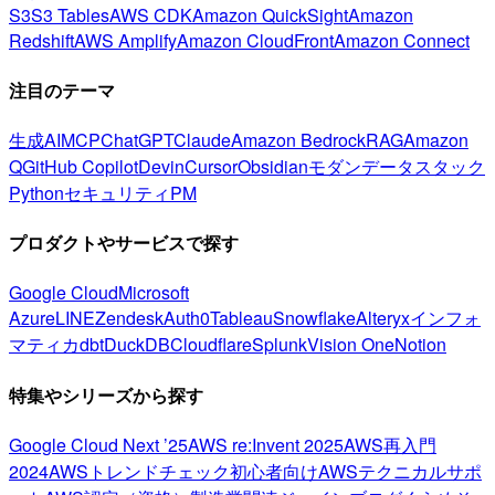
S3
S3 Tables
AWS CDK
Amazon QuickSight
Amazon
Redshift
AWS Amplify
Amazon CloudFront
Amazon Connect
注目のテーマ
生成AI
MCP
ChatGPT
Claude
Amazon Bedrock
RAG
Amazon
Q
GitHub Copilot
Devin
Cursor
Obsidian
モダンデータスタック
Python
セキュリティ
PM
プロダクトやサービスで探す
Google Cloud
Microsoft
Azure
LINE
Zendesk
Auth0
Tableau
Snowflake
Alteryx
インフォ
マティカ
dbt
DuckDB
Cloudflare
Splunk
Vision One
Notion
特集やシリーズから探す
Google Cloud Next ’25
AWS re:Invent 2025
AWS再入門
2024
AWSトレンドチェック
初心者向け
AWSテクニカルサポ