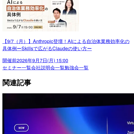
【9/7（月）】Anthropic登壇！AIによる自治体業務効率化の
具体例ーSkillsで広がるClaudeの使い方ー
開催前
2026年9月7日(月) 15:00
セミナー一覧
会社説明会一覧
勉強会一覧
関連記事