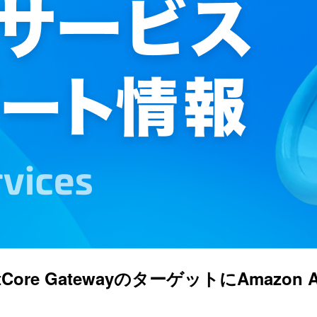
entCore GatewayのターゲットにAmazo