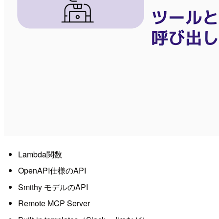
Lambda関数
OpenAPI仕様のAPI
Smithy モデルのAPI
Remote MCP Server