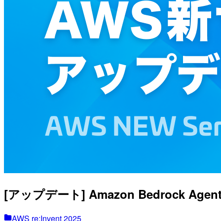
[アップデート] Amazon Bedrock Ag
AWS re:Invent 2025