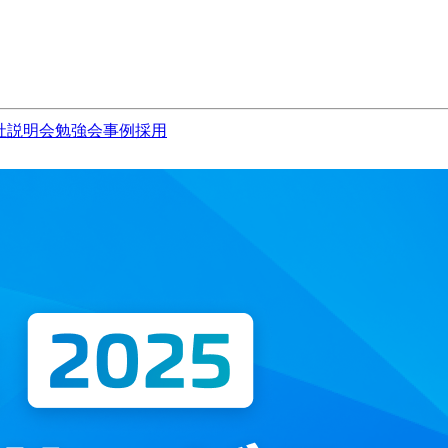
社説明会
勉強会
事例
採用