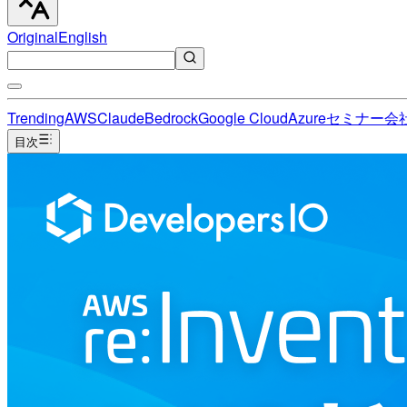
Original
English
Trending
AWS
Claude
Bedrock
Google Cloud
Azure
セミナー
会
目次