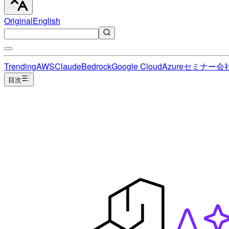
Original
English
Trending
AWS
Claude
Bedrock
Google Cloud
Azure
セミナー
会
目次