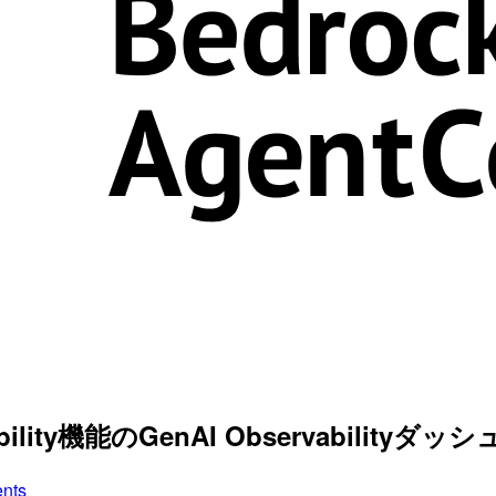
servability機能のGenAI Observabil
ents