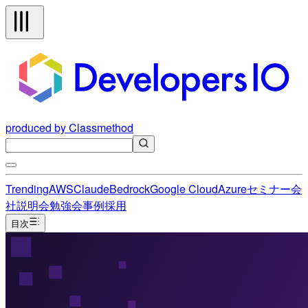
produced by Classmethod
Trending
AWS
Claude
Bedrock
Google Cloud
Azure
セミナー
会
社説明会
勉強会
事例
採用
目次