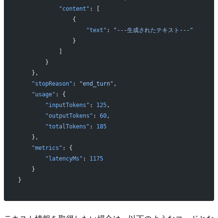
            "content"
: [
                {
                    "text"
: 
"---生成されたテキスト---"
                }
            ]
        }
    },
    "stopReason"
: 
"end_turn"
,
    "usage"
: {
        "inputTokens"
: 
125
,
        "outputTokens"
: 
60
,
        "totalTokens"
: 
185
    },
    "metrics"
: {
        "latencyMs"
: 
1175
    }
}