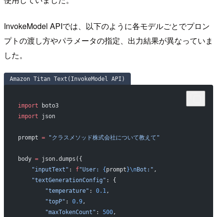
InvokeModel APIでは、以下のように各モデルごとでプロン
プトの渡し方やパラメータの指定、出力結果が異なっていま
した。
Amazon Titan Text(InvokeModel API)
import
 boto3
import
 json
prompt 
=
 "クラスメソッド株式会社について教えて"
body 
=
 json.dumps({
    "inputText"
: 
f
"User: 
{
prompt
}\n
Bot:"
,
    "textGenerationConfig"
: {
        "temperature"
: 
0.1
,
        "topP"
: 
0.9
,
        "maxTokenCount"
: 
500
,