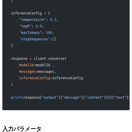
]
inferenceConfig 
=
 {
    "temperature"
: 
0.1
,
    "topP"
: 
0.9
,
    "maxTokens"
: 
500
,
    "stopSequences"
:[]
}
response 
=
 client.converse(
    modelId
=
modelId ,
    messages
=
messages,
    inferenceConfig
=
inferenceConfig
)
print
(response[
"output"
][
"message"
][
"content"
][
0
][
"text"
])
入力パラメータ