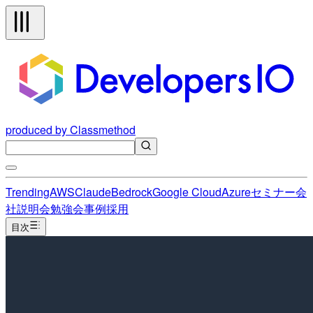
produced by Classmethod
Trending
AWS
Claude
Bedrock
Google Cloud
Azure
セミナー
会
社説明会
勉強会
事例
採用
目次