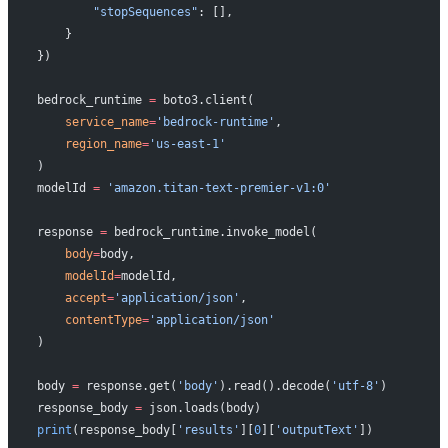
        "stopSequences"
: [],
    }
})
bedrock_runtime 
=
 boto3.client(
    service_name
=
'bedrock-runtime'
, 
    region_name
=
'us-east-1'
)
modelId 
=
 'amazon.titan-text-premier-v1:0'
response 
=
 bedrock_runtime.invoke_model(
    body
=
body, 
    modelId
=
modelId, 
    accept
=
'application/json'
, 
    contentType
=
'application/json'
)
body 
=
 response.get(
'body'
).read().decode(
'utf-8'
)
response_body 
=
 json.loads(body)
print
(response_body[
'results'
][
0
][
'outputText'
])