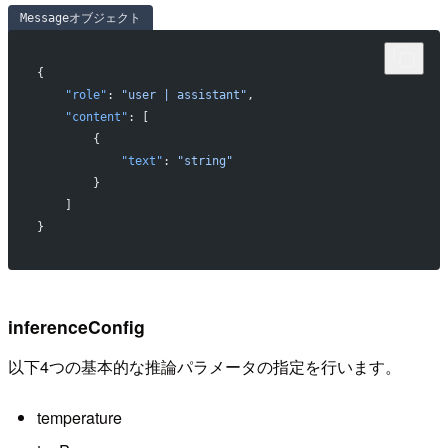
Messageオブジェクト
{
    "role"
: 
"user | assistant"
,
    "content"
: [
        {
            "text"
: 
"string"
        }
    ]
}
inferenceConfig
以下4つの基本的な推論パラメータの指定を行います。
temperature