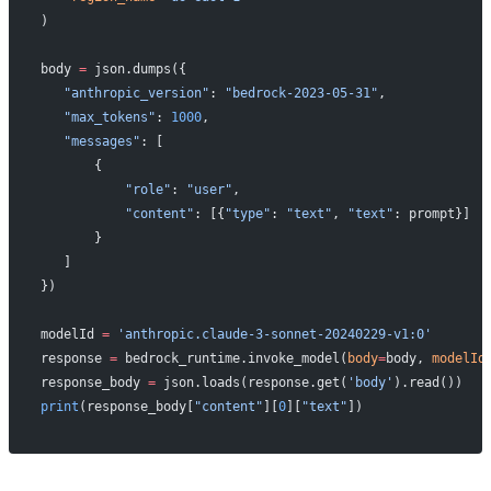
)
body 
=
 json.dumps({
   "anthropic_version"
: 
"bedrock-2023-05-31"
,
   "max_tokens"
: 
1000
,
   "messages"
: [
       {
           "role"
: 
"user"
,
           "content"
: [{
"type"
: 
"text"
, 
"text"
: prompt}]
       }
   ]
})
modelId 
=
 'anthropic.claude-3-sonnet-20240229-v1:0'
response 
=
 bedrock_runtime.invoke_model(
body
=
body, 
modelId
response_body 
=
 json.loads(response.get(
'body'
).read())
print
(response_body[
"content"
][
0
][
"text"
])