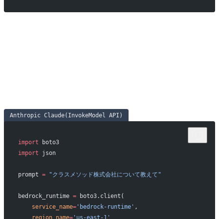
Anthropic Claude(InvokeModel API)
import
 boto3
import
 json
prompt 
=
 "クラスメソッド株式会社について教えて"
bedrock_runtime 
=
 boto3.client(
    service_name
=
'bedrock-runtime'
, 
    region_name
=
'us-east-1'