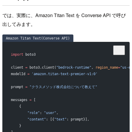
では、実際に、Amazon Titan Text を Converse API で呼び
出してみます。
Amazon Titan Text(Converse API)
import
 boto3
client 
=
 boto3.client(
"bedrock-runtime"
, 
region_name
=
"us-e
modelId 
=
 'amazon.titan-text-premier-v1:0'
prompt 
=
 "クラスメソッド株式会社について教えて"
messages 
=
 [
    {
        "role"
: 
"user"
,
        "content"
: [{
"text"
: prompt}],
    }