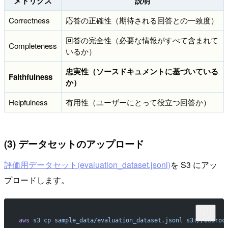
メトリクス
説明
Correctness
応答の正確性（期待される回答との一致度）
回答の完全性（必要な情報がすべて含まれて
Completeness
いるか）
忠実性（ソースドキュメントに基づいている
Faithfulness
か）
Helpfulness
有用性（ユーザーにとって役立つ回答か）
(3) データセットのアップロード
評価用データセット(evaluation_dataset.jsonl)
を S3 にアッ
プロードします。
aws
 s3
 cp
 sample_data/evaluation_dataset.jsonl
 s3://bedroc