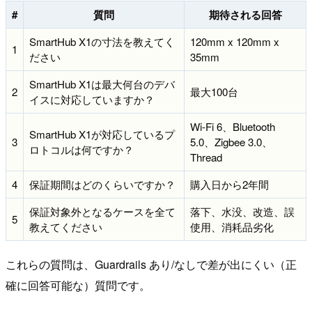
#
質問
期待される回答
SmartHub X1の寸法を教えてく
120mm x 120mm x
1
ださい
35mm
SmartHub X1は最大何台のデバ
2
最大100台
イスに対応していますか？
Wi-Fi 6、Bluetooth
SmartHub X1が対応しているプ
3
5.0、Zigbee 3.0、
ロトコルは何ですか？
Thread
4
保証期間はどのくらいですか？
購入日から2年間
保証対象外となるケースを全て
落下、水没、改造、誤
5
教えてください
使用、消耗品劣化
これらの質問は、Guardrails あり/なしで差が出にくい（正
確に回答可能な）質問です。