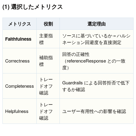
(1) 選択したメトリクス
メトリクス
役割
選定理由
主要指
ソースに基づいているか＝ハルシ
Faithfulness
標
ネーション回避度を直接測定
回答の正確性
補助指
Correctness
（referenceResponse との一致
標
度）
トレー
Guardrails による回答拒否で低下
Completeness
ドオフ
するか確認
確認
トレー
Helpfulness
ドオフ
ユーザー有用性への影響を確認
確認