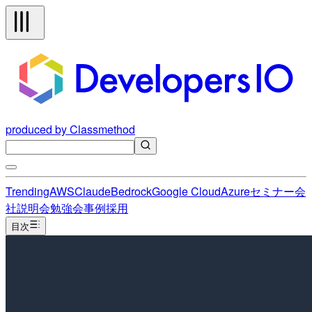
produced by Classmethod
Trending
AWS
Claude
Bedrock
Google Cloud
Azure
セミナー
会
社説明会
勉強会
事例
採用
目次