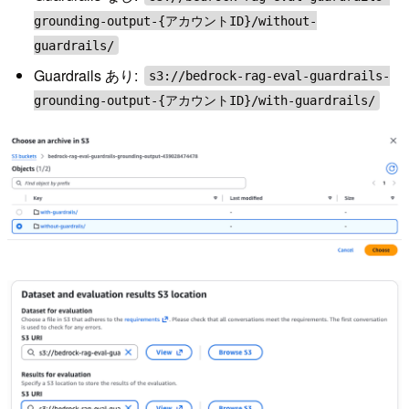
grounding-output-{アカウントID}/without-
guardrails/
Guardrails あり:
s3://bedrock-rag-eval-guardrails-
grounding-output-{アカウントID}/with-guardrails/