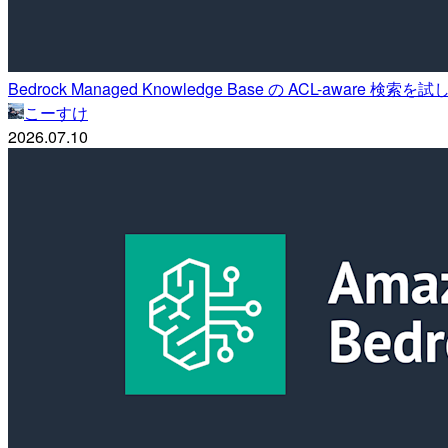
Bedrock Managed Knowledge Base の ACL-aw
こーすけ
2026.07.10