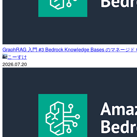
GraphRAG 入門 #3 Bedrock Knowledge Bases の
こーすけ
2026.07.20