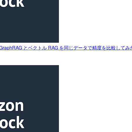
マネージド GraphRAG とベクトル RAG を同じデータで精度を比較してみた