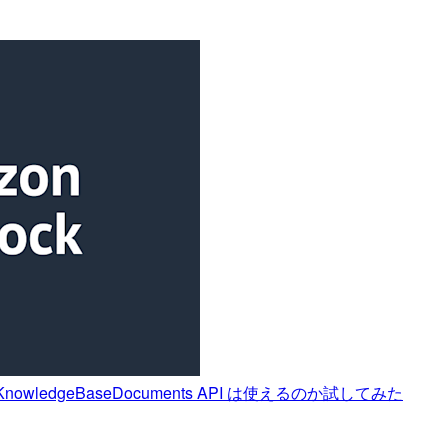
gestKnowledgeBaseDocuments API は使えるのか試してみた