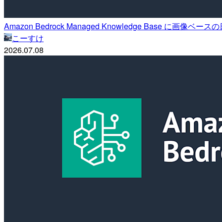
Amazon Bedrock Managed Knowledge Base 
こーすけ
2026.07.08