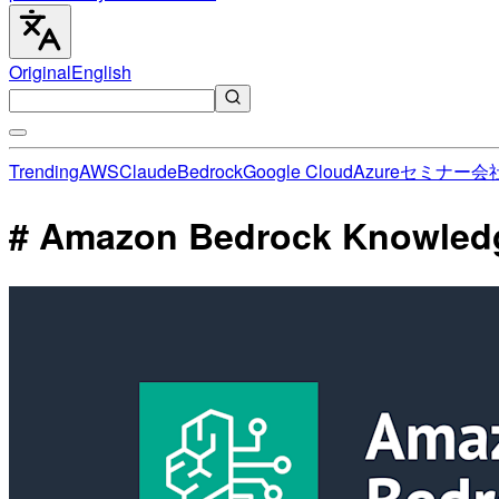
Original
English
Trending
AWS
Claude
Bedrock
Google Cloud
Azure
セミナー
会
# Amazon Bedrock Knowl