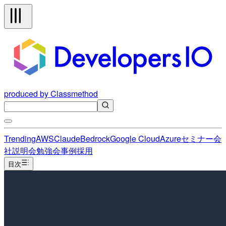
produced by Classmethod
Trending
AWS
Claude
Bedrock
Google Cloud
Azure
セミナー
会
社説明会
勉強会
事例
採用
目次