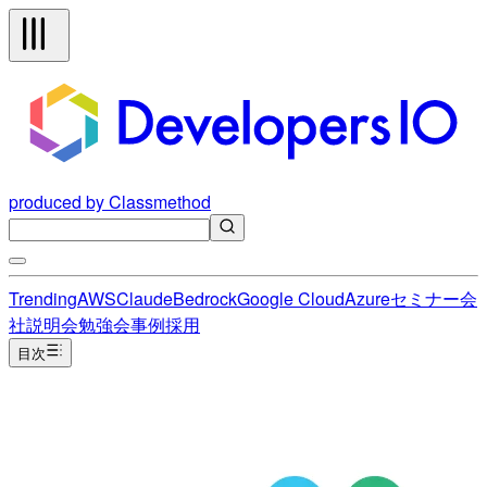
produced by Classmethod
Trending
AWS
Claude
Bedrock
Google Cloud
Azure
セミナー
会
社説明会
勉強会
事例
採用
目次