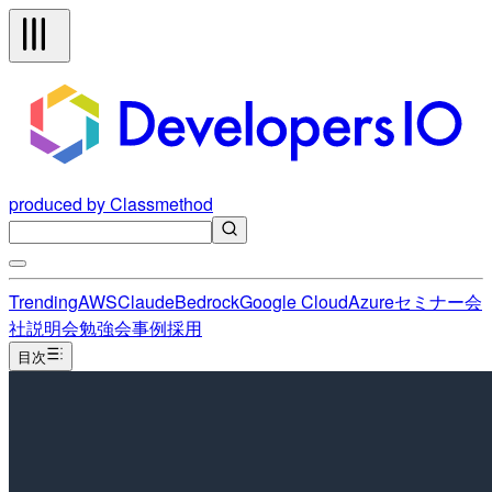
produced by Classmethod
Trending
AWS
Claude
Bedrock
Google Cloud
Azure
セミナー
会
社説明会
勉強会
事例
採用
目次