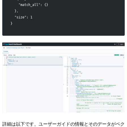
    "match_all": {}
  },
  "size": 1
}
詳細は以下です、ユーザーガイドの情報とそのデータがベク