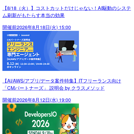
【8/18（火）】コストカットだけじゃない！AI駆動のシステ
ム刷新がもたらす本当の効果
開催前
2026年8月18日(火) 15:00
【AI/AWS/アプリ/データ案件特集】ITフリーランス向け
「CMパートナーズ」 説明会 by クラスメソッド
開催前
2026年8月12日(水) 19:00