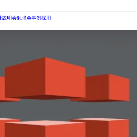
社説明会
勉強会
事例
採用