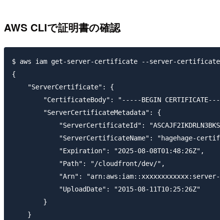
AWS CLIで証明書の確認
$ aws iam get-server-certificate --server-certificate
{

    "ServerCertificate": {

        "CertificateBody": "-----BEGIN CERTIFICATE---
        "ServerCertificateMetadata": {

            "ServerCertificateId": "ASCAJF2IKDRLN3BKS
            "ServerCertificateName": "hagehage-certif
            "Expiration": "2025-08-08T01:48:26Z",

            "Path": "/cloudfront/dev/",

            "Arn": "arn:aws:iam::xxxxxxxxxxxx:server-
            "UploadDate": "2015-08-11T10:25:26Z"

        }

    }
