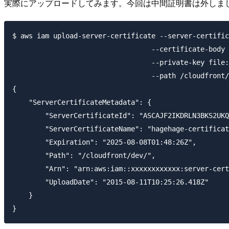
実際にアップロードしてみます。今回は中間証明書は外しま
$ aws iam upload-server-certificate --server-certific
                                  --certificate-body 
                                  --private-key file:
                                  --path /cloudfront/
{

    "ServerCertificateMetadata": {

        "ServerCertificateId": "ASCAJF2IKDRLN3BKS2UKQ
        "ServerCertificateName": "hagehage-certificat
        "Expiration": "2025-08-08T01:48:26Z",

        "Path": "/cloudfront/dev/",

        "Arn": "arn:aws:iam::xxxxxxxxxxxx:server-cert
        "UploadDate": "2015-08-11T10:25:26.418Z"

    }
