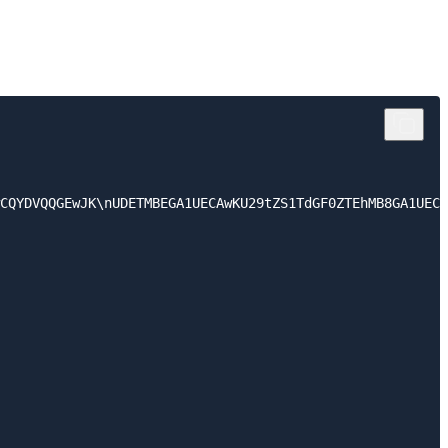
CQYDVQQGEwJK\nUDETMBEGA1UECAwKU29tZS1TdGF0ZTEhMB8GA1UECg