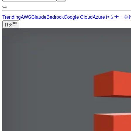
Trending
AWS
Claude
Bedrock
Google Cloud
Azure
セミナー
会
目次