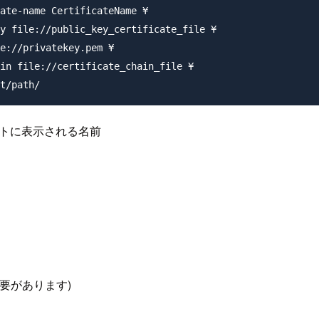
ate-name CertificateName ¥

y file://public_key_certificate_file ¥

e://privatekey.pem ¥

in file://certificate_chain_file ¥

te] リストに表示される名前
る必要があります)