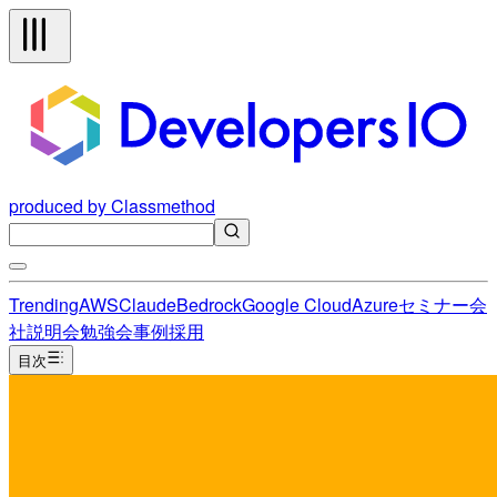
produced by Classmethod
Trending
AWS
Claude
Bedrock
Google Cloud
Azure
セミナー
会
社説明会
勉強会
事例
採用
目次