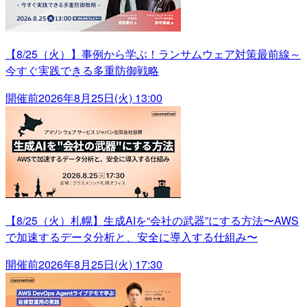
【8/25（火）】事例から学ぶ！ランサムウェア対策最前線～
今すぐ実践できる多重防御戦略
開催前
2026年8月25日(火) 13:00
【8/25（火）札幌】生成AIを“会社の武器”にする方法〜AWS
で加速するデータ分析と、安全に導入する仕組み〜
開催前
2026年8月25日(火) 17:30