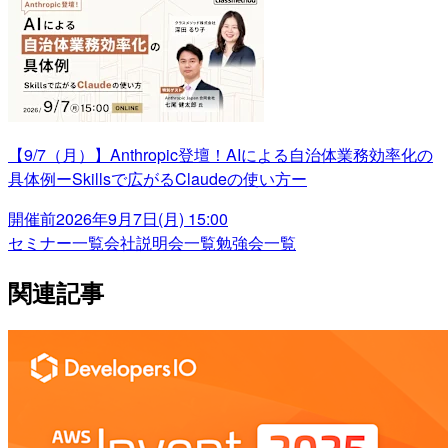
【9/7（月）】Anthropic登壇！AIによる自治体業務効率化の
具体例ーSkillsで広がるClaudeの使い方ー
開催前
2026年9月7日(月) 15:00
セミナー一覧
会社説明会一覧
勉強会一覧
関連記事