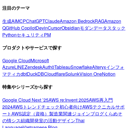
注目のテーマ
生成AI
MCP
ChatGPT
Claude
Amazon Bedrock
RAG
Amazon
Q
GitHub Copilot
Devin
Cursor
Obsidian
モダンデータスタック
Python
セキュリティ
PM
プロダクトやサービスで探す
Google Cloud
Microsoft
Azure
LINE
Zendesk
Auth0
Tableau
Snowflake
Alteryx
インフォ
マティカ
dbt
DuckDB
Cloudflare
Splunk
Vision One
Notion
特集やシリーズから探す
Google Cloud Next ’25
AWS re:Invent 2025
AWS再入門
2024
AWSトレンドチェック
初心者向け
AWSテクニカルサポ
ート
AWS認定（資格）
製造業関連
ジョインブログ
くらめそ
の情シス
組織開発室の活動
デザイン
Thai
Language
Vietnamese Blog