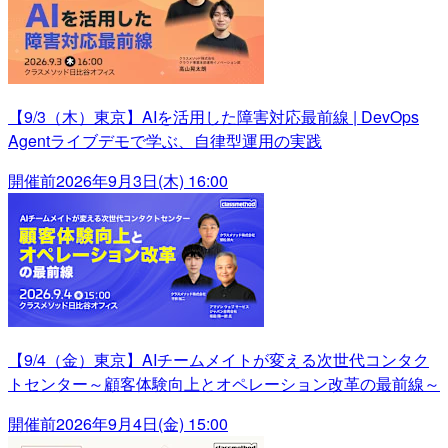
【9/3（木）東京】AIを活用した障害対応最前線 | DevOps
Agentライブデモで学ぶ、自律型運用の実践
開催前
2026年9月3日(木) 16:00
【9/4（金）東京】AIチームメイトが変える次世代コンタク
トセンター～顧客体験向上とオペレーション改革の最前線～
開催前
2026年9月4日(金) 15:00