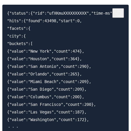
{"status":{"rid":"ufXKmuXXXXXXXXXX","time-ms":97},

"hits":{"found":43498,"start":0,

"facets":{

"city":{

"buckets":[

{"value":"New York","count":474},

{"value":"Houston","count":364},

{"value":"San Antonio","count":290},

{"value":"Orlando","count":265},

{"value":"Miami Beach","count":209},

{"value":"San Diego","count":209},

{"value":"Columbus","count":200},

{"value":"San Francisco","count":200},

{"value":"Las Vegas","count":187},

{"value":"Washington","count":172},

・・・
