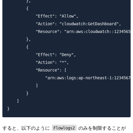
        },

        {

            "Effect": "Allow",

            "Action": "cloudwatch:GetDashboard",

            "Resource": "arn:aws:cloudwatch::12345657
        },

        {

            "Effect": "Deny",

            "Action": "*",

            "Resource": [

                "arn:aws:logs:ap-northeast-1:12345678
            ]

        }

    ]

すると、以下のように
のみを制限することが
Flowlogs2