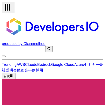
produced by Classmethod
Trending
AWS
Claude
Bedrock
Google Cloud
Azure
セミナー
会
社説明会
勉強会
事例
採用
目次