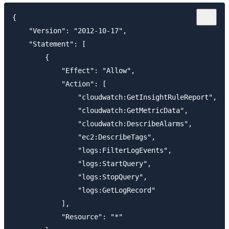
{

    "Version": "2012-10-17",

    "Statement": [

        {

            "Effect": "Allow",

            "Action": [

                "cloudwatch:GetInsightRuleReport",

                "cloudwatch:GetMetricData",

                "cloudwatch:DescribeAlarms",

                "ec2:DescribeTags",

                "logs:FilterLogEvents",

                "logs:StartQuery",

                "logs:StopQuery",

                "logs:GetLogRecord"

            ],

            "Resource": "*"
