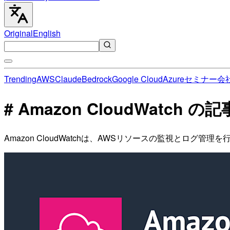
Original
English
Trending
AWS
Claude
Bedrock
Google Cloud
Azure
セミナー
会
# Amazon CloudWatch の
Amazon CloudWatchは、AWSリソースの監視とロ