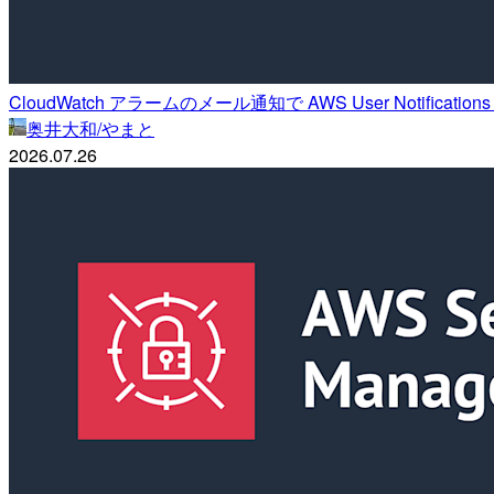
CloudWatch アラームのメール通知で AWS User Notificatio
奥井大和/やまと
2026.07.26