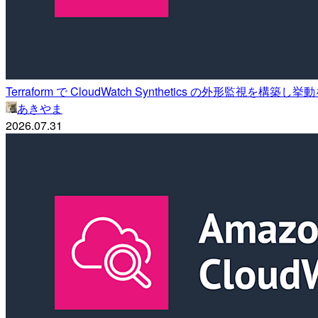
Terraform で CloudWatch Synthetics の外形監視を構
あきやま
2026.07.31