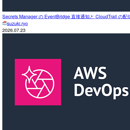
Secrets Manager の EventBridge 直接通知と CloudTr
suzuki.ryo
2026.07.23