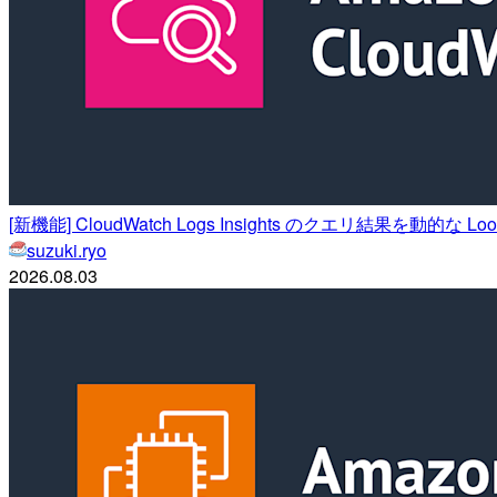
[新機能] CloudWatch Logs Insights のクエリ結果を動的な Lo
suzuki.ryo
2026.08.03