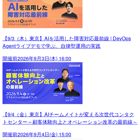
【9/3（木）東京】AIを活用した障害対応最前線 | DevOps
Agentライブデモで学ぶ、自律型運用の実践
開催前
2026年9月3日(木) 16:00
【9/4（金）東京】AIチームメイトが変える次世代コンタク
トセンター～顧客体験向上とオペレーション改革の最前線～
開催前
2026年9月4日(金) 15:00