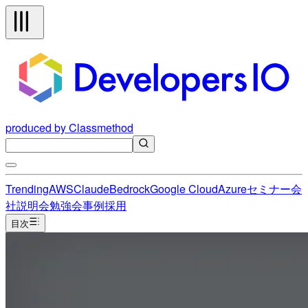
produced by Classmethod
Trending
AWS
Claude
Bedrock
Google Cloud
Azure
セミナー
会
社説明会
勉強会
事例
採用
目次