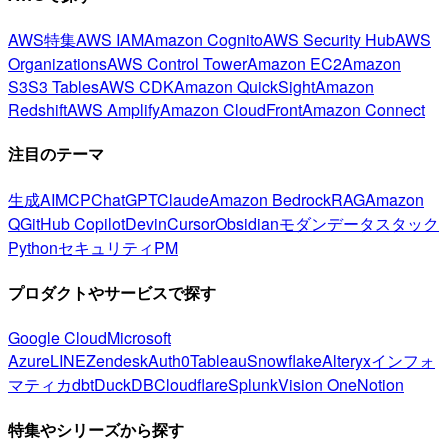
AWS特集
AWS IAM
Amazon Cognito
AWS Security Hub
AWS
Organizations
AWS Control Tower
Amazon EC2
Amazon
S3
S3 Tables
AWS CDK
Amazon QuickSight
Amazon
Redshift
AWS Amplify
Amazon CloudFront
Amazon Connect
注目のテーマ
生成AI
MCP
ChatGPT
Claude
Amazon Bedrock
RAG
Amazon
Q
GitHub Copilot
Devin
Cursor
Obsidian
モダンデータスタック
Python
セキュリティ
PM
プロダクトやサービスで探す
Google Cloud
Microsoft
Azure
LINE
Zendesk
Auth0
Tableau
Snowflake
Alteryx
インフォ
マティカ
dbt
DuckDB
Cloudflare
Splunk
Vision One
Notion
特集やシリーズから探す