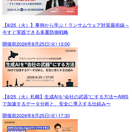
【8/25（火）】事例から学ぶ！ランサムウェア対策最前線～
今すぐ実践できる多重防御戦略
開催前
2026年8月25日(火) 13:00
【8/25（火）札幌】生成AIを“会社の武器”にする方法〜AWS
で加速するデータ分析と、安全に導入する仕組み〜
開催前
2026年8月25日(火) 17:30