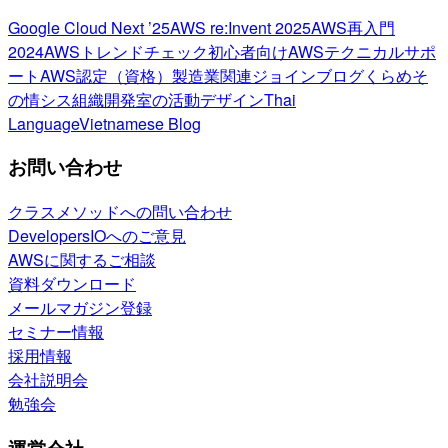
Google Cloud Next ’25
AWS re:Invent 2025
AWS再入門
2024
AWSトレンドチェック
初心者向け
AWSテクニカルサポ
ート
AWS認定（資格）
製造業関連
ジョインブログ
くらめそ
の情シス
組織開発室の活動
デザイン
Thai
Language
Vietnamese Blog
お問い合わせ
クラスメソッドへの問い合わせ
DevelopersIOへのご意見
AWSに関するご相談
資料ダウンロード
メールマガジン登録
セミナー情報
採用情報
会社説明会
勉強会