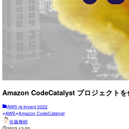
Amazon CodeCatalyst プロジェ
AWS re:Invent 2022
AWS
Amazon CodeCatalyst
佐藤雅樹
2022.12.03