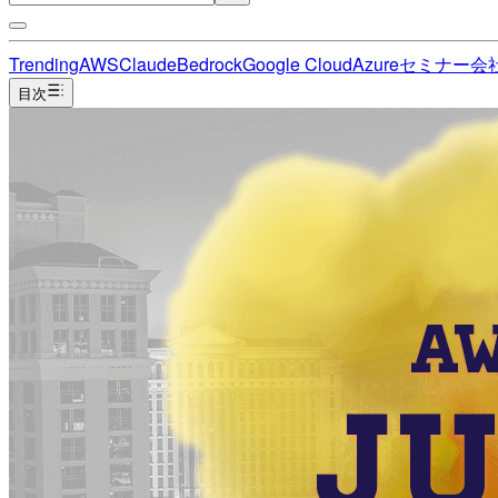
Trending
AWS
Claude
Bedrock
Google Cloud
Azure
セミナー
会
目次