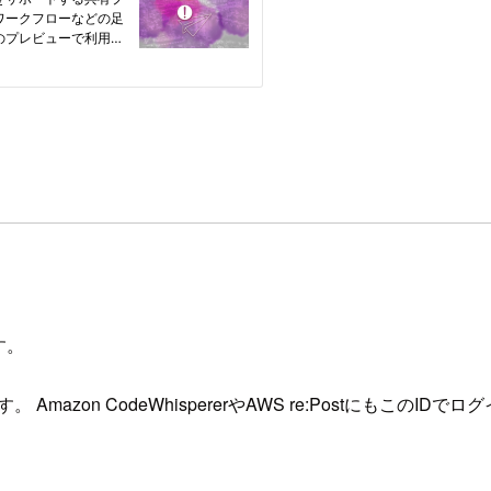
す。
。 Amazon CodeWhispererやAWS re:PostにもこのID