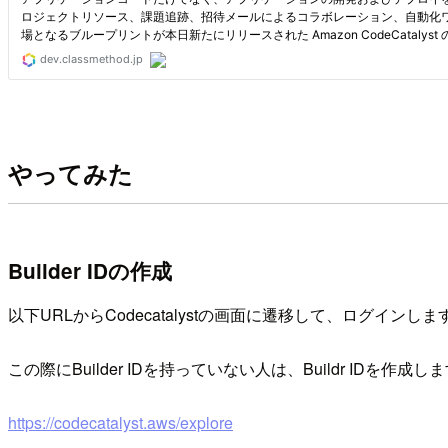
やってみた
Builder IDの作成
以下URLからCodecatalystの画面に遷移して、ログインしま
この際にBuilder IDを持っていない人は、Buildr IDを作成します
https://codecatalyst.aws/explore