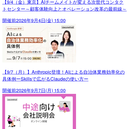
【9/4（金）東京】AIチームメイトが変える次世代コンタク
トセンター～顧客体験向上とオペレーション改革の最前線～
開催前
2026年9月4日(金) 15:00
【9/7（月）】Anthropic登壇！AIによる自治体業務効率化の
具体例ーSkillsで広がるClaudeの使い方ー
開催前
2026年9月7日(月) 15:00