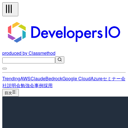
produced by Classmethod
Trending
AWS
Claude
Bedrock
Google Cloud
Azure
セミナー
会
社説明会
勉強会
事例
採用
目次