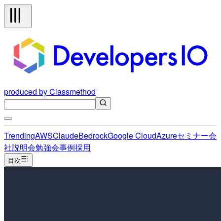
produced by Classmethod
Trending
AWS
Claude
Bedrock
Google Cloud
Azure
セミナー
会
社説明会
勉強会
事例
採用
目次