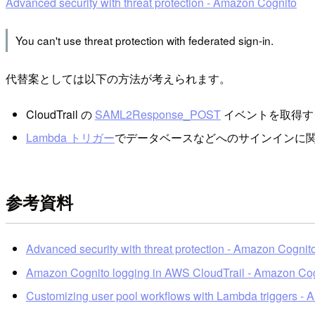
Advanced security with threat protection - Amazon Cognito
You can't use threat protection with federated sign-in.
代替案としては以下の方法が考えられます。
CloudTrail の
SAML2Response_POST
イベントを取得す
Lambda トリガー
でデータベースなどへのサインインに
参考資料
Advanced security with threat protection - Amazon Cognit
Amazon Cognito logging in AWS CloudTrail - Amazon Co
Customizing user pool workflows with Lambda triggers -