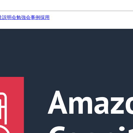
社説明会
勉強会
事例
採用