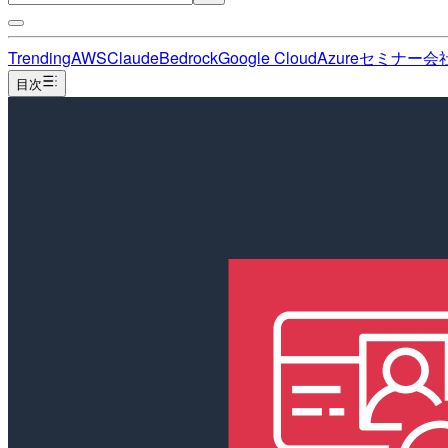
Trending
AWS
Claude
Bedrock
Google Cloud
Azure
セミナー
会
目次