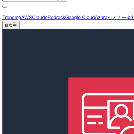
Trending
AWS
Claude
Bedrock
Google Cloud
Azure
セミナー
会
目次