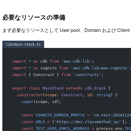
必要なリソースの準備
まず必要なリソースとして User pool、Domain および
lib/main-stack.ts
import
 *
 as
 cdk 
from
 'aws-cdk-lib'
;
import
 *
 as
 cognito 
from
 'aws-cdk-lib/aws-cognito'
import
 { Construct } 
from
 'constructs'
;
export
 class
 MainStack
 extends
 cdk
.
Stack
 {
  constructor
(
scope
:
 Construct
, 
id
:
 string
) {
    super
(scope, id);
    const
 COGNITO_DOMAIN_PREFIX
 =
 'cm-test-2024112
    const
 URLS
 =
 [
'https://dev.classmethod.jp/'
];
    const
 TEST_USER_EMAIL_ADDRESS
 =
 process.env.
TE