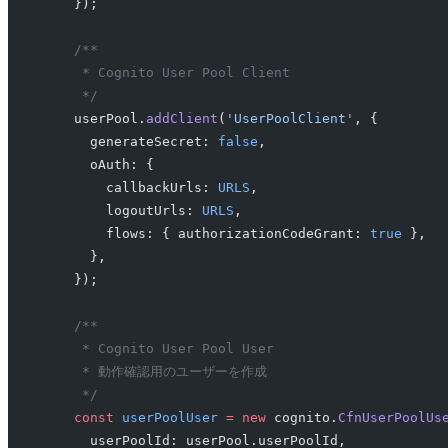
    });
    /**
     * Cognito User Pool Client
     */
    userPool.
addClient
(
'UserPoolClient'
, {
      generateSecret: 
false
,
      oAuth: {
        callbackUrls: 
URLS
,
        logoutUrls: 
URLS
,
        flows: { authorizationCodeGrant: 
true
 },
      },
    });
    /**
     * Cognito User Pool User
     * 動作確認用のユーザーを作成
     */
    const
 userPoolUser
 =
 new
 cognito.
CfnUserPoolUs
      userPoolId: userPool.userPoolId,