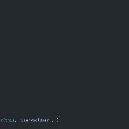
er
(
this
, 
'UserPoolUser'
, {