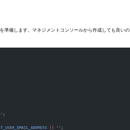
 Client を準備します。マネジメントコンソールから作成しても良い
;
4'
;
ST_USER_EMAIL_ADDRESS
 ||
 ''
;