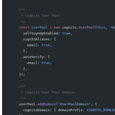
    /**
     * Cognito User Pool
     */
    const
 userPool
 =
 new
 cognito.
UserPool
(
this
, 
'U
      selfSignUpEnabled: 
true
,
      signInAliases: {
        email: 
true
,
      },
      autoVerify: {
        email: 
true
,
      },
    });
    /**
     * Cognito User Pool Domain
     */
    userPool.
addDomain
(
'UserPoolDomain'
, {
      cognitoDomain: { domainPrefix: 
COGNITO_DOMAI