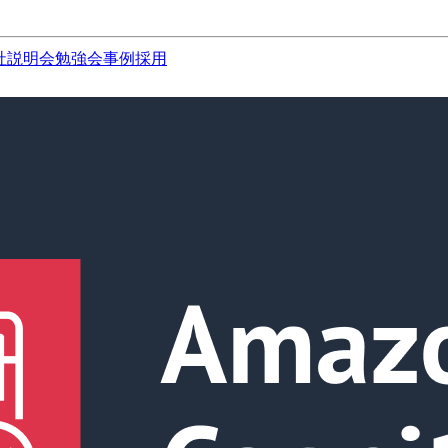
社説明会
勉強会
事例
採用