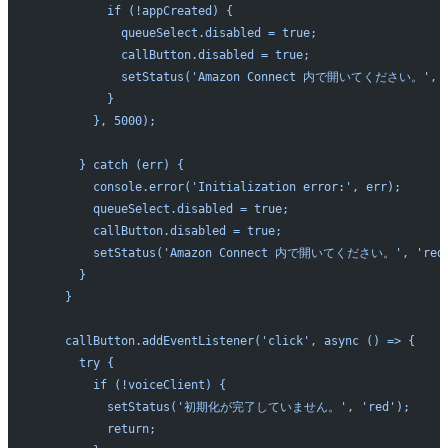
          if (!appCreated) {
            queueSelect.disabled = true;
            callButton.disabled = true;
            setStatus('Amazon Connect 内で開いてください。', '
          }
        }, 5000);
      } catch (err) {
        console.error('Initialization error:', err);
        queueSelect.disabled = true;
        callButton.disabled = true;
        setStatus('Amazon Connect 内で開いてください。', 'red
      }
    }
    callButton.addEventListener('click', async () => {
      try {
        if (!voiceClient) {
          setStatus('初期化が完了していません。', 'red');
          return;