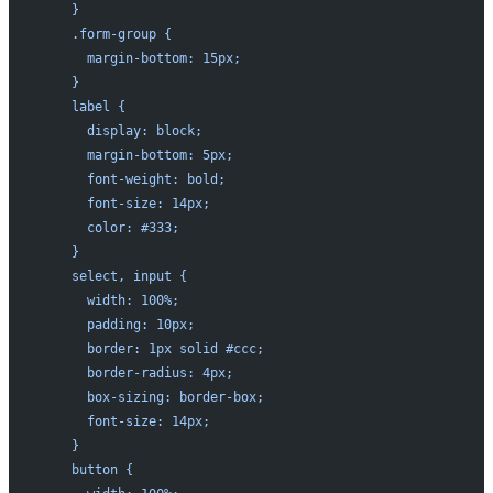
    }
    .form-group {
      margin-bottom: 15px;
    }
    label {
      display: block;
      margin-bottom: 5px;
      font-weight: bold;
      font-size: 14px;
      color: #333;
    }
    select, input {
      width: 100%;
      padding: 10px;
      border: 1px solid #ccc;
      border-radius: 4px;
      box-sizing: border-box;
      font-size: 14px;
    }
    button {