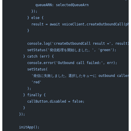
            queueARN: selectedQueueArn
          });
        } else {
          result = await voiceClient.createOutboundCall(ph
        }
        console.log('createOutboundCall result =', result)
        setStatus('発信処理を開始しました。', 'green');
      } catch (err) {
        console.error('Outbound call failed:', err);
        setStatus(
          '発信に失敗しました。選択したキューに outbound call
          'red'
        );
      } finally {
        callButton.disabled = false;
      }
    });
    initApp();