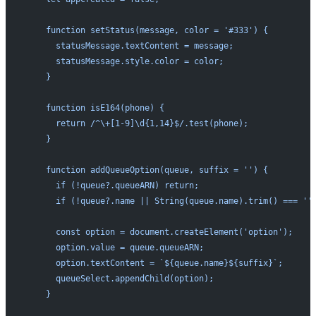
    function setStatus(message, color = '#333') {
      statusMessage.textContent = message;
      statusMessage.style.color = color;
    }
    function isE164(phone) {
      return /^\+[1-9]\d{1,14}$/.test(phone);
    }
    function addQueueOption(queue, suffix = '') {
      if (!queue?.queueARN) return;
      if (!queue?.name || String(queue.name).trim() === ''
      const option = document.createElement('option');
      option.value = queue.queueARN;
      option.textContent = `${queue.name}${suffix}`;
      queueSelect.appendChild(option);
    }