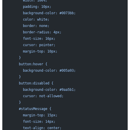
      width: 100%;
      padding: 10px;
      background-color: #0073bb;
      color: white;
      border: none;
      border-radius: 4px;
      font-size: 16px;
      cursor: pointer;
      margin-top: 10px;
    }
    button:hover {
      background-color: #005a93;
    }
    button:disabled {
      background-color: #9aa5b1;
      cursor: not-allowed;
    }
    #statusMessage {
      margin-top: 15px;
      font-size: 14px;
      text-align: center;