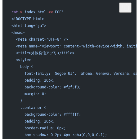
cat
 >
 index.html
 <<
'EOF'
<!DOCTYPE html>
<html lang="ja">
<head>
  <meta charset="UTF-8" />
  <meta name="viewport" content="width=device-width, initi
  <title>外線発信アプリ</title>
  <style>
    body {
      font-family: 'Segoe UI', Tahoma, Geneva, Verdana, sa
      padding: 20px;
      background-color: #f2f3f3;
      margin: 0;
    }
    .container {
      background-color: #ffffff;
      padding: 20px;
      border-radius: 8px;
      box-shadow: 0 2px 4px rgba(0,0,0,0.1);