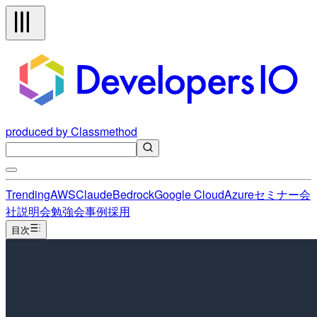
produced by Classmethod
Trending
AWS
Claude
Bedrock
Google Cloud
Azure
セミナー
会
社説明会
勉強会
事例
採用
目次