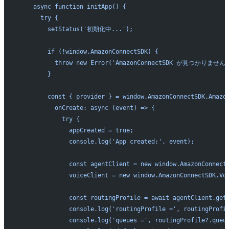
    async function initApp() {
      try {
        setStatus('初期化中...');
        if (!window.AmazonConnectSDK) {
          throw new Error('AmazonConnectSDK が見つかりま
        }
        const { provider } = window.AmazonConnectSDK.Amazo
          onCreate: async (event) => {
            try {
              appCreated = true;
              console.log('App created:', event);
              const agentClient = new window.AmazonConnect
              voiceClient = new window.AmazonConnectSDK.Vo
              const routingProfile = await agentClient.get
              console.log('routingProfile =', routingProfi
              console.log('queues =', routingProfile?.queu