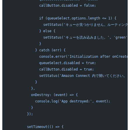
              callButton.disabled = false;
              if (queueSelect.options.length <= 1) {
                setStatus('キューが見つかりません。ルーテ
              } else {
                setStatus('キューを読み込みました。', 'green')
              }
            } catch (err) {
              console.error('Initialization after onCreate
              queueSelect.disabled = true;
              callButton.disabled = true;
              setStatus('Amazon Connect 内で開いてください。',
            }
          },
          onDestroy: (event) => {
            console.log('App destroyed:', event);
          }
        });
        setTimeout(() => {