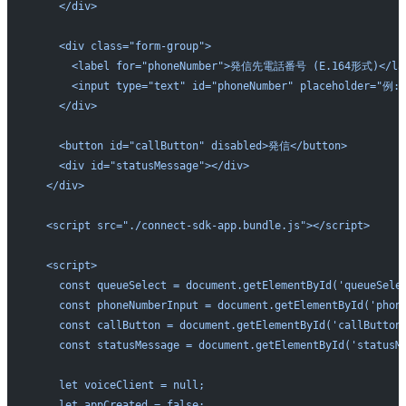
    </div>
    <div class="form-group">
      <label for="phoneNumber">発信先電話番号 (E.164形式)</la
      <input type="text" id="phoneNumber" placeholder="例: 
    </div>
    <button id="callButton" disabled>発信</button>
    <div id="statusMessage"></div>
  </div>
  <script src="./connect-sdk-app.bundle.js"></script>
  <script>
    const queueSelect = document.getElementById('queueSele
    const phoneNumberInput = document.getElementById('phon
    const callButton = document.getElementById('callButton
    const statusMessage = document.getElementById('statusM
    let voiceClient = null;
    let appCreated = false;