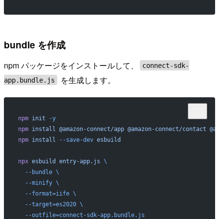
bundle を作成
npm パッケージをインストールして、
connect-sdk-
を生成します。
app.bundle.js
npm
 init
 -y
npm
 install
 @amazon-connect/app
 @amazon-connect/contact
 @a
npm
 install
 --save-dev
 esbuild
npx
 esbuild
 entry-app.js
 \
  --bundle
 \
  --minify
 \
  --format=iife
 \
  --target=es2020
 \
  --outfile=connect-sdk-app.bundle.js