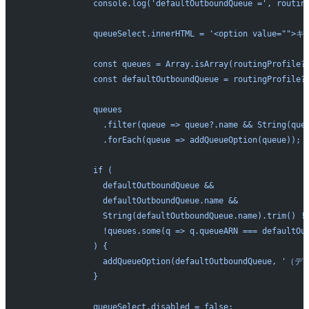
              console.log('defaultOutboundQueue =', routin
              queueSelect.innerHTML = '<option value
              const queues = Array.isArray(routingProfile?
              const defaultOutboundQueue = routingProfile?
              queues
                .filter(queue => queue?.name && String(que
                .forEach(queue => addQueueOption(queue));
              if (
                defaultOutboundQueue &&
                defaultOutboundQueue.name &&
                String(defaultOutboundQueue.name).trim() !
                !queues.some(q => q.queueARN === defaultOu
              ) {
                addQueueOption(defaultOutboundQueue,
              }
              queueSelect.disabled = false;