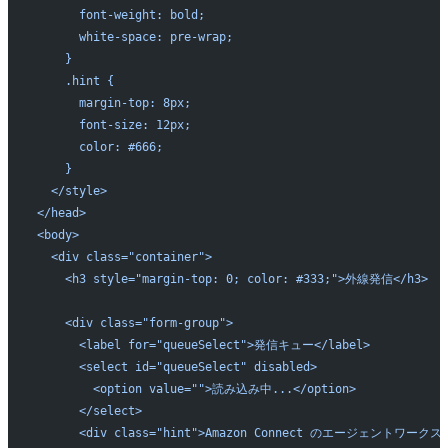
      font-weight: bold;
      white-space: pre-wrap;
    }
    .hint {
      margin-top: 8px;
      font-size: 12px;
      color: #666;
    }
  </style>
</head>
<body>
  <div class="container">
    <h3 style="margin-top: 0; color: #333;">外線発信</h3>
    <div class="form-group">
      <label for="queueSelect">発信キュー</label>
      <select id="queueSelect" disabled>
        <option value="">読み込み中...</option>
      </select>
      <div class="hint">Amazon Connect のエージェント