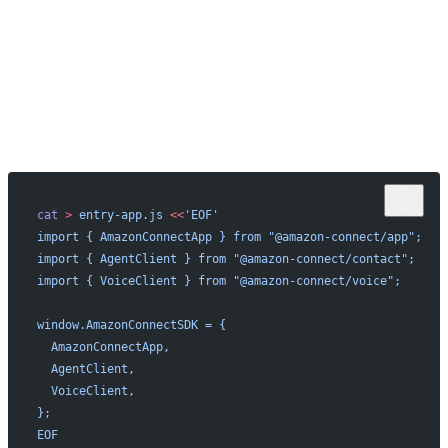
cat
 >
 entry-app.js
 <<
'EOF'
import { AmazonConnectApp } from "@amazon-connect/app";
import { AgentClient } from "@amazon-connect/contact";
import { VoiceClient } from "@amazon-connect/voice";
window.AmazonConnectSDK = {
  AmazonConnectApp,
  AgentClient,
  VoiceClient,
};
EOF