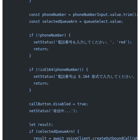
        }
        const phoneNumber = phoneNumberInput.value.trim();
        const selectedQueueArn = queueSelect.value;
        if (!phoneNumber) {
          setStatus('電話番号を入力してください。', 'red');
          return;
        }
        if (!isE164(phoneNumber)) {
          setStatus('電話番号は E.164 形式で入力してください。', 
          return;
        }
        callButton.disabled = true;
        setStatus('発信中...');
        let result;
        if (selectedQueueArn) {
          result = await voiceClient.createOutboundCall(ph