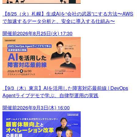
【8/25（火）札幌】生成AIを“会社の武器”にする方法〜AWS
で加速するデータ分析と、安全に導入する仕組み〜
開催前
2026年8月25日(火) 17:30
【9/3（木）東京】AIを活用した障害対応最前線 | DevOps
Agentライブデモで学ぶ、自律型運用の実践
開催前
2026年9月3日(木) 16:00