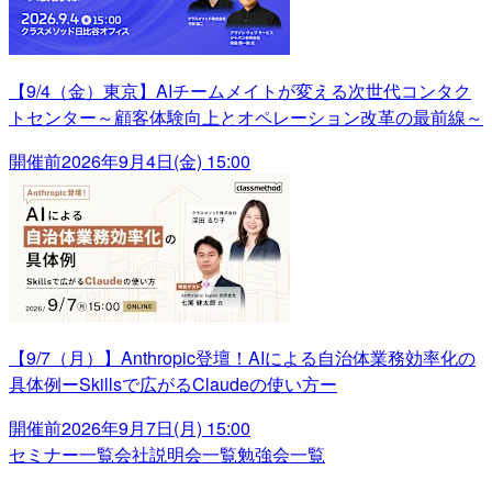
【9/4（金）東京】AIチームメイトが変える次世代コンタク
トセンター～顧客体験向上とオペレーション改革の最前線～
開催前
2026年9月4日(金) 15:00
【9/7（月）】Anthropic登壇！AIによる自治体業務効率化の
具体例ーSkillsで広がるClaudeの使い方ー
開催前
2026年9月7日(月) 15:00
セミナー一覧
会社説明会一覧
勉強会一覧