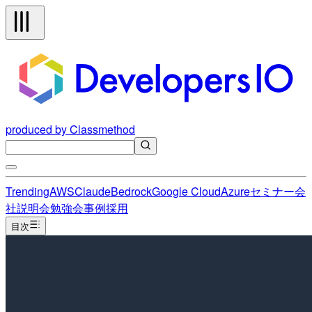
produced by Classmethod
Trending
AWS
Claude
Bedrock
Google Cloud
Azure
セミナー
会
社説明会
勉強会
事例
採用
目次