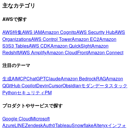
主なカテゴリ
AWSで探す
AWS特集
AWS IAM
Amazon Cognito
AWS Security Hub
AWS
Organizations
AWS Control Tower
Amazon EC2
Amazon
S3
S3 Tables
AWS CDK
Amazon QuickSight
Amazon
Redshift
AWS Amplify
Amazon CloudFront
Amazon Connect
注目のテーマ
生成AI
MCP
ChatGPT
Claude
Amazon Bedrock
RAG
Amazon
Q
GitHub Copilot
Devin
Cursor
Obsidian
モダンデータスタック
Python
セキュリティ
PM
プロダクトやサービスで探す
Google Cloud
Microsoft
Azure
LINE
Zendesk
Auth0
Tableau
Snowflake
Alteryx
インフォ