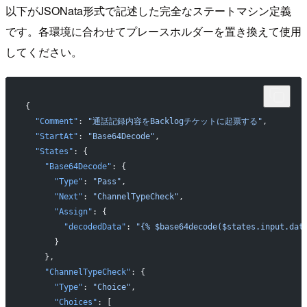
以下がJSONata形式で記述した完全なステートマシン定義
です。各環境に合わせてプレースホルダーを置き換えて使用
してください。
{
  "Comment"
: 
"通話記録内容をBacklogチケットに起票する"
,
  "StartAt"
: 
"Base64Decode"
,
  "States"
: {
    "Base64Decode"
: {
      "Type"
: 
"Pass"
,
      "Next"
: 
"ChannelTypeCheck"
,
      "Assign"
: {
        "decodedData"
: 
"{% $base64decode($states.input.dat
      }
    },
    "ChannelTypeCheck"
: {
      "Type"
: 
"Choice"
,
      "Choices"
: [