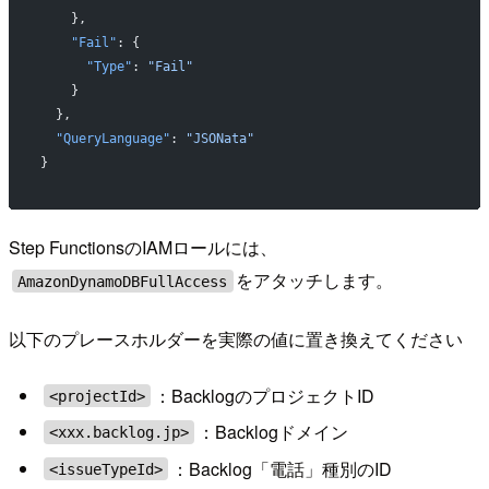
    },
    "Fail"
: {
      "Type"
: 
"Fail"
    }
  },
  "QueryLanguage"
: 
"JSONata"
}
Step FunctionsのIAMロールには、
をアタッチします。
AmazonDynamoDBFullAccess
以下のプレースホルダーを実際の値に置き換えてください
：BacklogのプロジェクトID
<projectId>
：Backlogドメイン
<xxx.backlog.jp>
：Backlog「電話」種別のID
<issueTypeId>