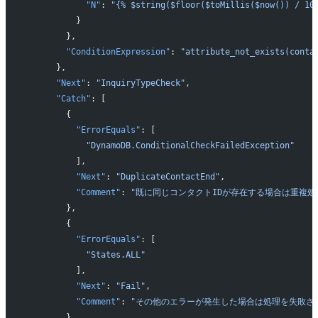
            "N"
: 
"{% $string($floor($toMillis($now()) / 10
          }
        },
        "ConditionExpression"
: 
"attribute_not_exists(conta
      },
      "Next"
: 
"InquiryTypeCheck"
,
      "Catch"
: [
        {
          "ErrorEquals"
: [
            "DynamoDB.ConditionalCheckFailedException"
          ],
          "Next"
: 
"DuplicateContactEnd"
,
          "Comment"
: 
"既に同じコンタクトIDが存在する場合は重複処
        },
        {
          "ErrorEquals"
: [
            "States.ALL"
          ],
          "Next"
: 
"Fail"
,
          "Comment"
: 
"その他のエラーが発生した場合は処理を失敗さ
        }