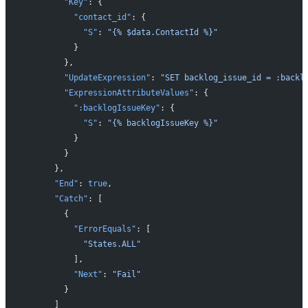
        "Key"
: {
          "contact_id"
: {
            "S"
: 
"{% $data.ContactId %}"
          }
        },
        "UpdateExpression"
: 
"SET backlog_issue_id = :backl
        "ExpressionAttributeValues"
: {
          ":backlogIssueKey"
: {
            "S"
: 
"{% backlogIssueKey %}"
          }
        }
      },
      "End"
: 
true
,
      "Catch"
: [
        {
          "ErrorEquals"
: [
            "States.ALL"
          ],
          "Next"
: 
"Fail"
        }
      ]