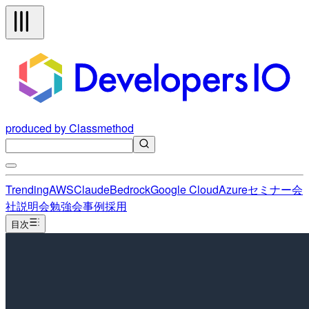
produced by Classmethod
Trending
AWS
Claude
Bedrock
Google Cloud
Azure
セミナー
会
社説明会
勉強会
事例
採用
目次