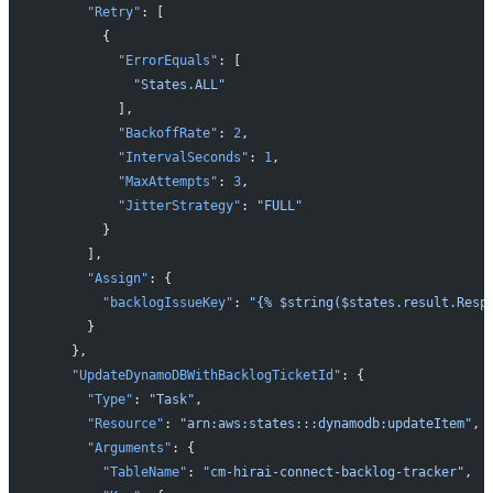
      "Retry"
: [
        {
          "ErrorEquals"
: [
            "States.ALL"
          ],
          "BackoffRate"
: 
2
,
          "IntervalSeconds"
: 
1
,
          "MaxAttempts"
: 
3
,
          "JitterStrategy"
: 
"FULL"
        }
      ],
      "Assign"
: {
        "backlogIssueKey"
: 
"{% $string($states.result.Resp
      }
    },
    "UpdateDynamoDBWithBacklogTicketId"
: {
      "Type"
: 
"Task"
,
      "Resource"
: 
"arn:aws:states:::dynamodb:updateItem"
,
      "Arguments"
: {
        "TableName"
: 
"cm-hirai-connect-backlog-tracker"
,