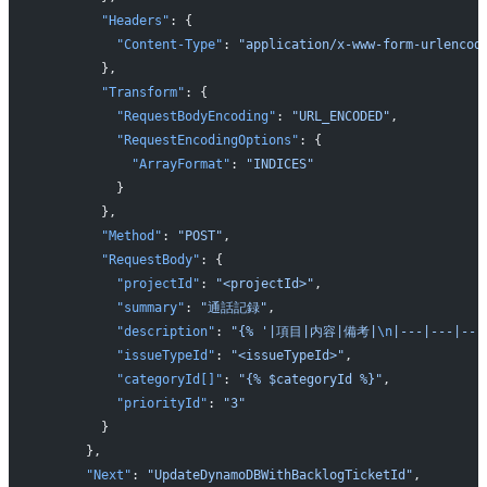
        "Headers"
: {
          "Content-Type"
: 
"application/x-www-form-urlencod
        },
        "Transform"
: {
          "RequestBodyEncoding"
: 
"URL_ENCODED"
,
          "RequestEncodingOptions"
: {
            "ArrayFormat"
: 
"INDICES"
          }
        },
        "Method"
: 
"POST"
,
        "RequestBody"
: {
          "projectId"
: 
"<projectId>"
,
          "summary"
: 
"通話記録"
,
          "description"
: 
"{% '|項目|内容|備考|
\n
|---|---|---
          "issueTypeId"
: 
"<issueTypeId>"
,
          "categoryId[]"
: 
"{% $categoryId %}"
,
          "priorityId"
: 
"3"
        }
      },
      "Next"
: 
"UpdateDynamoDBWithBacklogTicketId"
,