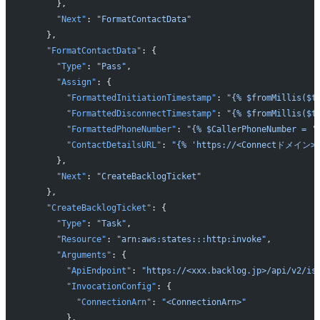
      },
      "Next"
: 
"FormatContactData"
    },
    "FormatContactData"
: {
      "Type"
: 
"Pass"
,
      "Assign"
: {
        "FormattedInitiationTimestamp"
: 
"{% $fromMillis($
        "FormattedDisconnectTimestamp"
: 
"{% $fromMillis($
        "FormattedPhoneNumber"
: 
"{% $CallerPhoneNumber = '
        "ContactDetailsURL"
: 
"{% 'https://<Connectドメイン>/c
      },
      "Next"
: 
"CreateBacklogTicket"
    },
    "CreateBacklogTicket"
: {
      "Type"
: 
"Task"
,
      "Resource"
: 
"arn:aws:states:::http:invoke"
,
      "Arguments"
: {
        "ApiEndpoint"
: 
"https://<xxx.backlog.jp>/api/v2/is
        "InvocationConfig"
: {
          "ConnectionArn"
: 
"<ConnectionArn>"
        },