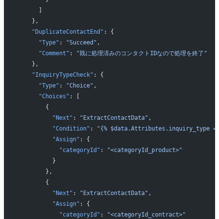
      ]
    },
    "DuplicateContactEnd"
: {
      "Type"
: 
"Succeed"
,
      "Comment"
: 
"既に処理済みのコンタクトIDなので処理を終了"
    },
    "InquiryTypeCheck"
: {
      "Type"
: 
"Choice"
,
      "Choices"
: [
        {
          "Next"
: 
"ExtractContactData"
,
          "Condition"
: 
"{% $data.Attributes.inquiry_type =
          "Assign"
: {
            "categoryId"
: 
"<categoryId_product>"
          }
        },
        {
          "Next"
: 
"ExtractContactData"
,
          "Assign"
: {
            "categoryId"
: 
"<categoryId_contract>"