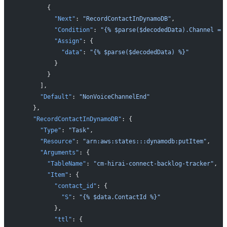
        {
          "Next"
: 
"RecordContactInDynamoDB"
,
          "Condition"
: 
"{% $parse($decodedData).Channel = 
          "Assign"
: {
            "data"
: 
"{% $parse($decodedData) %}"
          }
        }
      ],
      "Default"
: 
"NonVoiceChannelEnd"
    },
    "RecordContactInDynamoDB"
: {
      "Type"
: 
"Task"
,
      "Resource"
: 
"arn:aws:states:::dynamodb:putItem"
,
      "Arguments"
: {
        "TableName"
: 
"cm-hirai-connect-backlog-tracker"
,
        "Item"
: {
          "contact_id"
: {
            "S"
: 
"{% $data.ContactId %}"
          },
          "ttl"
: {