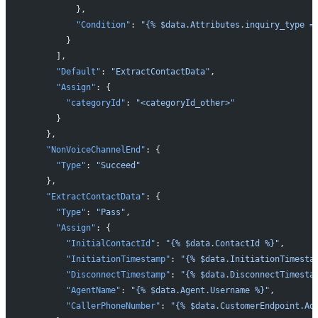
          },
          "Condition"
: 
"{% $data.Attributes.inquiry_type =
        }
      ],
      "Default"
: 
"ExtractContactData"
,
      "Assign"
: {
        "categoryId"
: 
"<categoryId_other>"
      }
    },
    "NonVoiceChannelEnd"
: {
      "Type"
: 
"Succeed"
    },
    "ExtractContactData"
: {
      "Type"
: 
"Pass"
,
      "Assign"
: {
        "InitialContactId"
: 
"{% $data.ContactId %}"
,
        "InitiationTimestamp"
: 
"{% $data.InitiationTimesta
        "DisconnectTimestamp"
: 
"{% $data.DisconnectTimesta
        "AgentName"
: 
"{% $data.Agent.Username %}"
,
        "CallerPhoneNumber"
: 
"{% $data.CustomerEndpoint.Ad