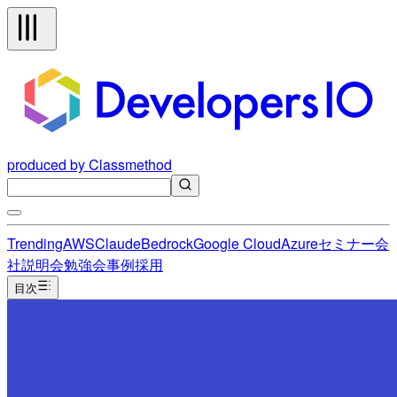
produced by Classmethod
Trending
AWS
Claude
Bedrock
Google Cloud
Azure
セミナー
会
社説明会
勉強会
事例
採用
目次