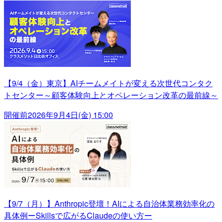
【9/4（金）東京】AIチームメイトが変える次世代コンタク
トセンター～顧客体験向上とオペレーション改革の最前線～
開催前
2026年9月4日(金) 15:00
【9/7（月）】Anthropic登壇！AIによる自治体業務効率化の
具体例ーSkillsで広がるClaudeの使い方ー