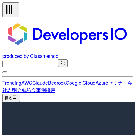
produced by Classmethod
Trending
AWS
Claude
Bedrock
Google Cloud
Azure
セミナー
会
社説明会
勉強会
事例
採用
目次