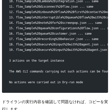
10. flow_Sample%20Lambda%20integration.json ... same
11. flow_Sample%20disconnect%20flow.json ... same
12. flow_Sample%20inbound%20flow%20%28first%20contact%20ex
13. flow_Sample%20interruptible%20queue%20flow%20with%20ca
14. flow_Sample%20note%20for%20screenpop.json ... same
15. flow_Sample%20queue%20configurations%20flow.json ... s
16. flow_Sample%20queue%20customer.json ... same
17. flow_Sample%20recording%20behavior.json ... same
18. flow_Sample%20secure%20input%20with%20agent.json ... s
19. flow_Sample%20secure%20input%20with%20no%20agent.json 
3 actions on the target instance
The AWS CLI commands carrying out such actions can be foun
No actions were carried out in Dry-run mode
ドライランの実行内容を確認して問題なければ、コピーを実
行します。