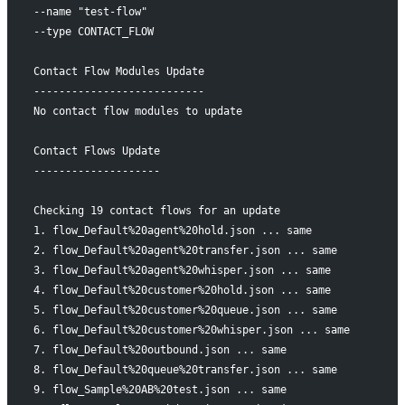
--name "test-flow"
--type CONTACT_FLOW
Contact Flow Modules Update
---------------------------
No contact flow modules to update
Contact Flows Update
--------------------
Checking 19 contact flows for an update
1. flow_Default%20agent%20hold.json ... same
2. flow_Default%20agent%20transfer.json ... same
3. flow_Default%20agent%20whisper.json ... same
4. flow_Default%20customer%20hold.json ... same
5. flow_Default%20customer%20queue.json ... same
6. flow_Default%20customer%20whisper.json ... same
7. flow_Default%20outbound.json ... same
8. flow_Default%20queue%20transfer.json ... same
9. flow_Sample%20AB%20test.json ... same