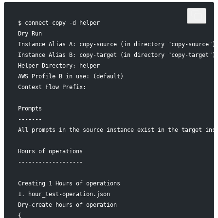
$ connect_copy -d helper
Dry Run
Instance Alias A: copy-source (in directory "copy-source")
Instance Alias B: copy-target (in directory "copy-target")
Helper Directory: helper
AWS Profile B in use: (default)
Context Flow Prefix:
Prompts
-------
All prompts in the source instance exist in the target ins
Hours of operations
-------------------
Creating 1 Hours of operations
1. hour_test-operation.json
Dry-create hours of operation
{