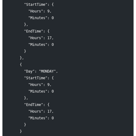
      "StartTime": {
        "Hours": 9,
        "Minutes": 0
      },
      "EndTime": {
        "Hours": 17,
        "Minutes": 0
      }
    },
    {
      "Day": "MONDAY",
      "StartTime": {
        "Hours": 9,
        "Minutes": 0
      },
      "EndTime": {
        "Hours": 17,
        "Minutes": 0
      }
    }