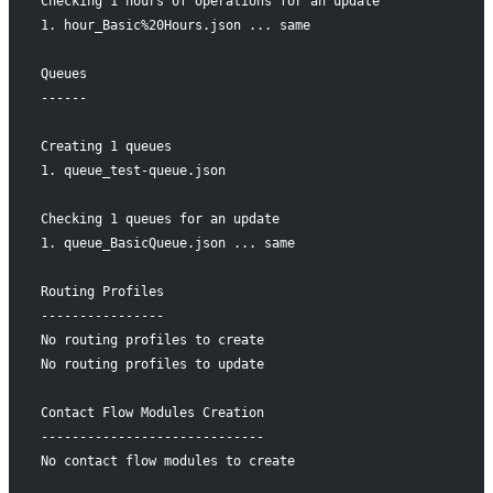
Checking 1 hours of operations for an update
1. hour_Basic%20Hours.json ... same
Queues
------
Creating 1 queues
1. queue_test-queue.json
Checking 1 queues for an update
1. queue_BasicQueue.json ... same
Routing Profiles
----------------
No routing profiles to create
No routing profiles to update
Contact Flow Modules Creation
-----------------------------
No contact flow modules to create