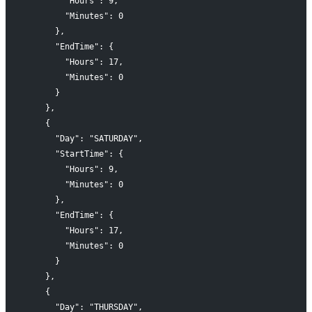
        "Hours": 9,
        "Minutes": 0
      },
      "EndTime": {
        "Hours": 17,
        "Minutes": 0
      }
    },
    {
      "Day": "SATURDAY",
      "StartTime": {
        "Hours": 9,
        "Minutes": 0
      },
      "EndTime": {
        "Hours": 17,
        "Minutes": 0
      }
    },
    {
      "Day": "THURSDAY",