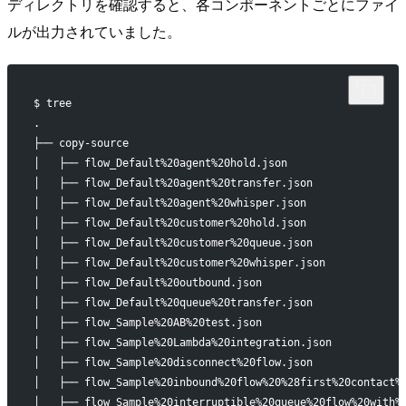
ディレクトリを確認すると、各コンポーネントごとにファイ
ルが出力されていました。
$ tree
.
├── copy-source
│   ├── flow_Default%20agent%20hold.json
│   ├── flow_Default%20agent%20transfer.json
│   ├── flow_Default%20agent%20whisper.json
│   ├── flow_Default%20customer%20hold.json
│   ├── flow_Default%20customer%20queue.json
│   ├── flow_Default%20customer%20whisper.json
│   ├── flow_Default%20outbound.json
│   ├── flow_Default%20queue%20transfer.json
│   ├── flow_Sample%20AB%20test.json
│   ├── flow_Sample%20Lambda%20integration.json
│   ├── flow_Sample%20disconnect%20flow.json
│   ├── flow_Sample%20inbound%20flow%20%28first%20contact%
│   ├── flow_Sample%20interruptible%20queue%20flow%20with%