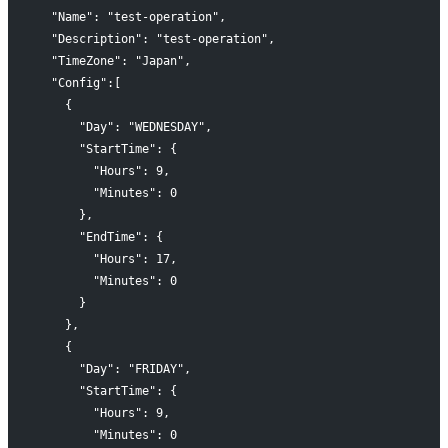
  "Name": "test-operation",
  "Description": "test-operation",
  "TimeZone": "Japan",
  "Config":[
    {
      "Day": "WEDNESDAY",
      "StartTime": {
        "Hours": 9,
        "Minutes": 0
      },
      "EndTime": {
        "Hours": 17,
        "Minutes": 0
      }
    },
    {
      "Day": "FRIDAY",
      "StartTime": {
        "Hours": 9,
        "Minutes": 0