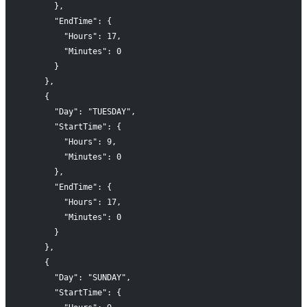
      },
      "EndTime": {
        "Hours": 17,
        "Minutes": 0
      }
    },
    {
      "Day": "TUESDAY",
      "StartTime": {
        "Hours": 9,
        "Minutes": 0
      },
      "EndTime": {
        "Hours": 17,
        "Minutes": 0
      }
    },
    {
      "Day": "SUNDAY",
      "StartTime": {