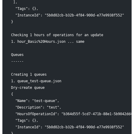
 ],
  "Tags": {},
  "InstanceId": "5b0d02cb-b32b-4f84-900d-e77e9938f552"
}
Checking 1 hours of operations for an update
1. hour_Basic%20Hours.json ... same
Queues
------
Creating 1 queues
1. queue_test-queue.json
Dry-create queue
{
  "Name": "test-queue",
  "Description": "test",
  "HoursOfOperationId": "b364d55f-5cd7-471b-88e1-5b9042dd4
  "Tags": {},
  "InstanceId": "5b0d02cb-b32b-4f84-900d-e77e9938f552"
}