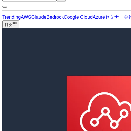
Trending
AWS
Claude
Bedrock
Google Cloud
Azure
セミナー
会
目次