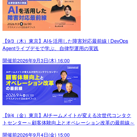
【9/3（木）東京】AIを活用した障害対応最前線 | DevOps
Agentライブデモで学ぶ、自律型運用の実践
開催前
2026年9月3日(木) 16:00
【9/4（金）東京】AIチームメイトが変える次世代コンタク
トセンター～顧客体験向上とオペレーション改革の最前線～
開催前
2026年9月4日(金) 15:00