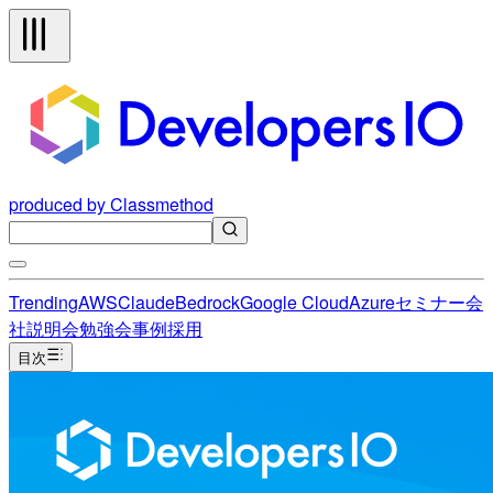
produced by Classmethod
Trending
AWS
Claude
Bedrock
Google Cloud
Azure
セミナー
会
社説明会
勉強会
事例
採用
目次