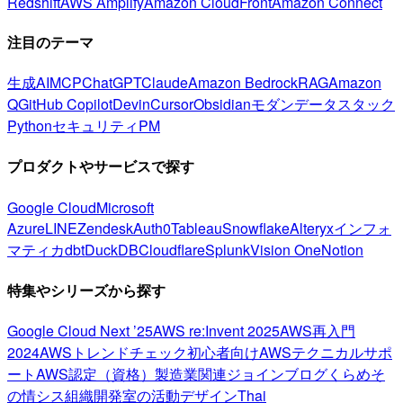
Redshift
AWS Amplify
Amazon CloudFront
Amazon Connect
注目のテーマ
生成AI
MCP
ChatGPT
Claude
Amazon Bedrock
RAG
Amazon
Q
GitHub Copilot
Devin
Cursor
Obsidian
モダンデータスタック
Python
セキュリティ
PM
プロダクトやサービスで探す
Google Cloud
Microsoft
Azure
LINE
Zendesk
Auth0
Tableau
Snowflake
Alteryx
インフォ
マティカ
dbt
DuckDB
Cloudflare
Splunk
Vision One
Notion
特集やシリーズから探す
Google Cloud Next ’25
AWS re:Invent 2025
AWS再入門
2024
AWSトレンドチェック
初心者向け
AWSテクニカルサポ
ート
AWS認定（資格）
製造業関連
ジョインブログ
くらめそ
の情シス
組織開発室の活動
デザイン
Thai