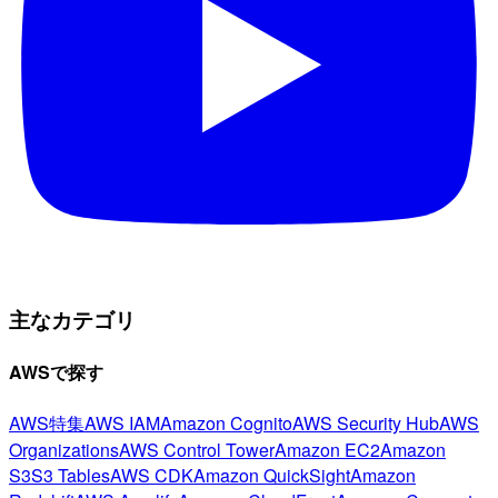
主なカテゴリ
AWSで探す
AWS特集
AWS IAM
Amazon Cognito
AWS Security Hub
AWS
Organizations
AWS Control Tower
Amazon EC2
Amazon
S3
S3 Tables
AWS CDK
Amazon QuickSight
Amazon