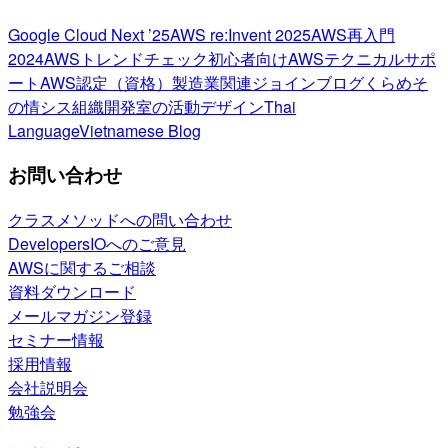
Google Cloud Next ’25
AWS re:Invent 2025
AWS再入門
2024
AWSトレンドチェック
初心者向け
AWSテクニカルサポ
ート
AWS認定（資格）
製造業関連
ジョインブログ
くらめそ
の情シス
組織開発室の活動
デザイン
Thai
Language
Vietnamese Blog
お問い合わせ
クラスメソッドへの問い合わせ
DevelopersIOへのご意見
AWSに関するご相談
資料ダウンロード
メールマガジン登録
セミナー情報
採用情報
会社説明会
勉強会