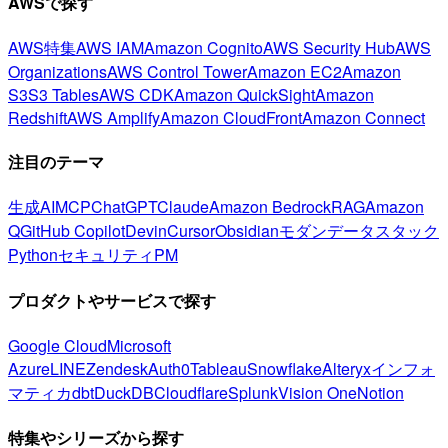
AWSで探す
AWS特集
AWS IAM
Amazon Cognito
AWS Security Hub
AWS
Organizations
AWS Control Tower
Amazon EC2
Amazon
S3
S3 Tables
AWS CDK
Amazon QuickSight
Amazon
Redshift
AWS Amplify
Amazon CloudFront
Amazon Connect
注目のテーマ
生成AI
MCP
ChatGPT
Claude
Amazon Bedrock
RAG
Amazon
Q
GitHub Copilot
Devin
Cursor
Obsidian
モダンデータスタック
Python
セキュリティ
PM
プロダクトやサービスで探す
Google Cloud
Microsoft
Azure
LINE
Zendesk
Auth0
Tableau
Snowflake
Alteryx
インフォ
マティカ
dbt
DuckDB
Cloudflare
Splunk
Vision One
Notion
特集やシリーズから探す