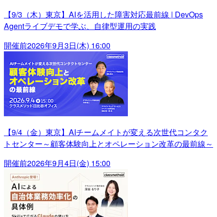
【9/3（木）東京】AIを活用した障害対応最前線 | DevOps
Agentライブデモで学ぶ、自律型運用の実践
開催前
2026年9月3日(木) 16:00
【9/4（金）東京】AIチームメイトが変える次世代コンタク
トセンター～顧客体験向上とオペレーション改革の最前線～
開催前
2026年9月4日(金) 15:00