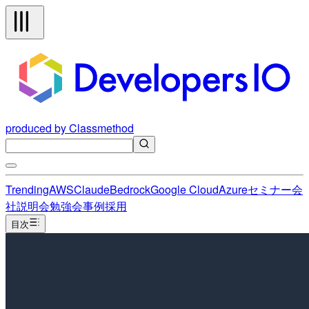
produced by Classmethod
Trending
AWS
Claude
Bedrock
Google Cloud
Azure
セミナー
会
社説明会
勉強会
事例
採用
目次