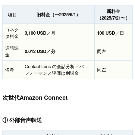
新料金
項目
旧料金（〜2025/5/1）
（2025/7/21〜）
コネク
3,100 USD
／月
100 USD
／日
タ料金
通話課
0.012 USD／分
同左
金
Contact Lens の会話分析・パ
備考
同左
フォーマンス評価は別課金
次世代Amazon Connect
① 外部音声転送