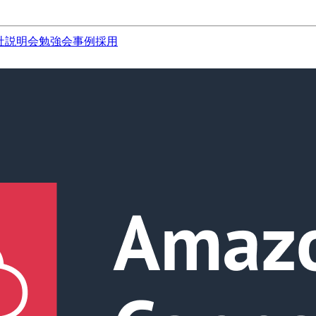
社説明会
勉強会
事例
採用