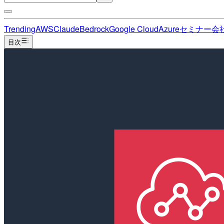
Trending
AWS
Claude
Bedrock
Google Cloud
Azure
セミナー
会
目次