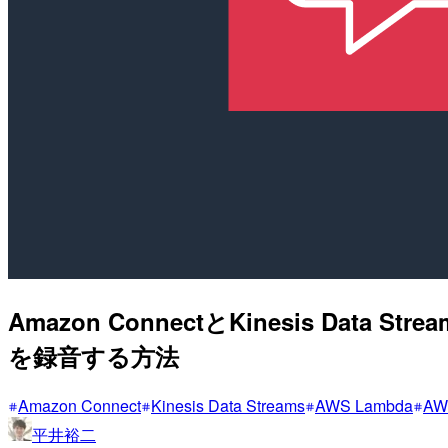
Amazon ConnectとKinesis 
を録音する方法
Amazon Connect
Kinesis Data Streams
AWS Lambda
AW
平井裕二