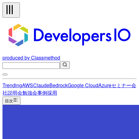
produced by Classmethod
Trending
AWS
Claude
Bedrock
Google Cloud
Azure
セミナー
会
社説明会
勉強会
事例
採用
目次