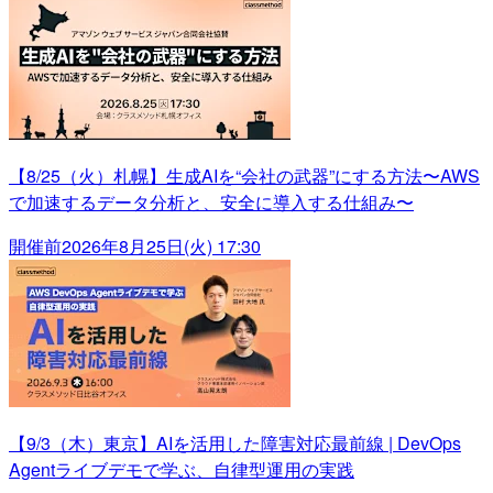
【8/25（火）札幌】生成AIを“会社の武器”にする方法〜AWS
で加速するデータ分析と、安全に導入する仕組み〜
開催前
2026年8月25日(火) 17:30
【9/3（木）東京】AIを活用した障害対応最前線 | DevOps
Agentライブデモで学ぶ、自律型運用の実践