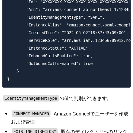
        "Id": "XXXXXXXX-XXXX-XXXX-XXXX-XXXXXXXXXXXX",

        "Arn": "arn:aws:connect:ap-northeast-1:123456
        "IdentityManagementType": "SAML",

        "InstanceAlias": "amazon-connect-saml-example
        "CreatedTime": "2022-05-02T18:37:43+09:00",

        "ServiceRole": "arn:aws:iam::123456789012:rol
        "InstanceStatus": "ACTIVE",

        "InboundCallsEnabled": true,

        "OutboundCallsEnabled": true

    }

の値で判別ができます。
IdentityManagementType
: Amazon Connectでユーザーを作成
CONNECT_MANAGED
および管理
: 既存のディレクトリへのリンク
EXISTING_DIRECTORY