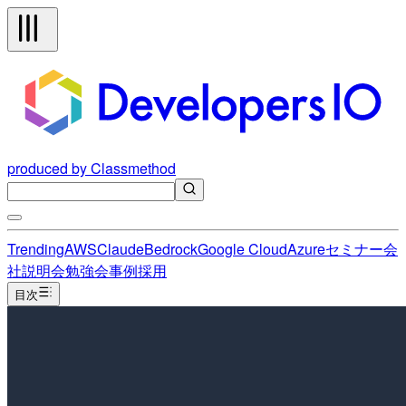
produced by Classmethod
Trending
AWS
Claude
Bedrock
Google Cloud
Azure
セミナー
会
社説明会
勉強会
事例
採用
目次