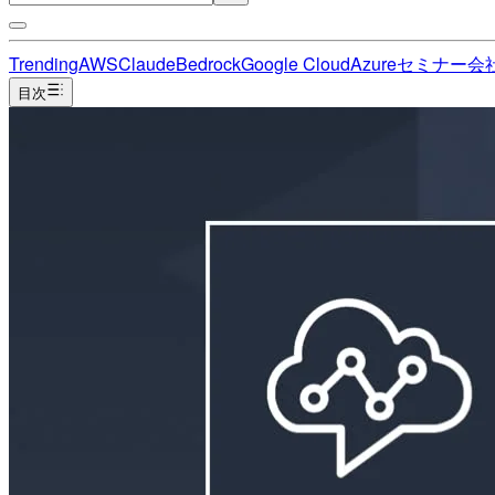
Trending
AWS
Claude
Bedrock
Google Cloud
Azure
セミナー
会
目次