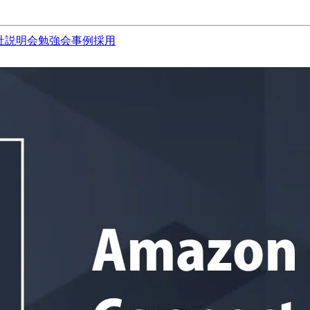
社説明会
勉強会
事例
採用