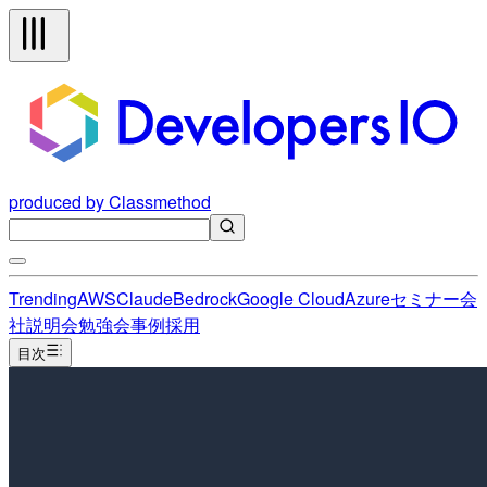
produced by Classmethod
Trending
AWS
Claude
Bedrock
Google Cloud
Azure
セミナー
会
社説明会
勉強会
事例
採用
目次