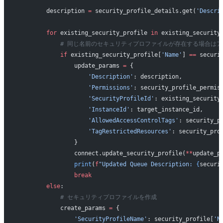
        description 
=
 security_profile_details.get(
'Descri
        for
 existing_security_profile 
in
 existing_security
            # 同じ名前のセキュリティプロファイルが存在する場合は
            if
 existing_security_profile[
'Name'
] 
==
 securi
                update_params 
=
 {
                    'Description'
: description,
                    'Permissions'
: security_profile_permis
                    'SecurityProfileId'
: existing_security
                    'InstanceId'
: target_instance_id,
                    'AllowedAccessControlTags'
: security_p
                    'TagRestrictedResources'
: security_pro
                }
                connect.update_security_profile(
**
update_p
                print
(
f
"Updated Queue Description: 
{
securi
                break
        else
:
            # セキュリティプロファイルを作成
            create_params 
=
 {
                'SecurityProfileName'
: security_profile[
'N