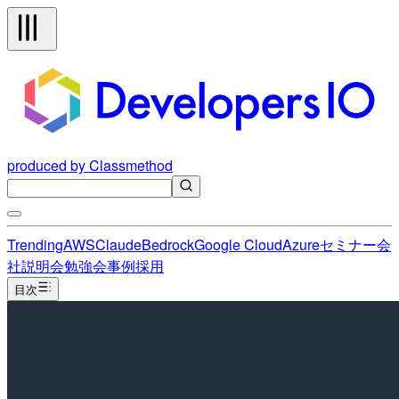
produced by Classmethod
Trending
AWS
Claude
Bedrock
Google Cloud
Azure
セミナー
会
社説明会
勉強会
事例
採用
目次