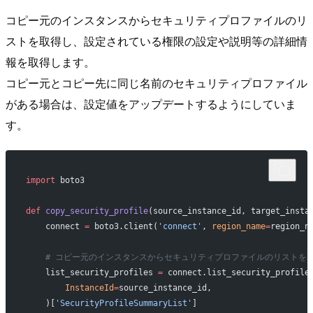
コピー元のインスタンスからセキュリティプロファイルのリ
ストを取得し、設定されている権限の設定や説明等の詳細情
報を取得します。
コピー元とコピー先に同じ名前のセキュリティプロファイル
がある場合は、設定値をアップデートするようにしていま
す。
import
 boto3
def
 copy_security_profile
(source_instance_id, target_insta
    connect 
=
 boto3.client(
'connect'
, 
region_name
=
region_n
    # コピー元のインスタンスからセキュリティプロファイルのリストを
    list_security_profiles 
=
 connect.list_security_profile
        InstanceId
=
source_instance_id,
    )[
'SecurityProfileSummaryList'
]