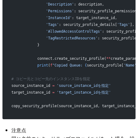
                'Description'
: description,
                'Permissions'
: security_profile_permission
                'InstanceId'
: target_instance_id,
                'Tags'
: security_profile_details[
'Tags'
],
                'AllowedAccessControlTags'
: security_profi
                'TagRestrictedResources'
: security_profile
            }
            connect.create_security_profile(
**
create_param
            print
(
f
"Copied Queue: 
{
security_profile[
'Name'
# コピー元とコピー先のインスタンスIDを指定
source_instance_id 
=
 'source_instance_idを指定'
target_instance_id 
=
 'target_instance_idを指定'
copy_security_profile(source_instance_id, target_instance_
注意点