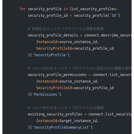
    for
 security_profile 
in
 list_security_profiles:
        security_profile_id 
=
 security_profile[
'Id'
]
        # 詳細なセキュリティプロファイル情報を取得
        security_profile_details 
=
 connect.describe_securi
            InstanceId
=
source_instance_id,
            SecurityProfileId
=
security_profile_id
        )[
'SecurityProfile'
]
        # コピー元のセキュリティプロファイルに設定された権限を取得
        security_profile_permissions 
=
 connect.list_securi
            InstanceId
=
source_instance_id,
            SecurityProfileId
=
security_profile_id
        )[
'Permissions'
]
        # コピー先のセキュリティプロファイルを確認
        existing_security_profiles 
=
 connect.list_security
            InstanceId
=
target_instance_id,
        )[
'SecurityProfileSummaryList'
]