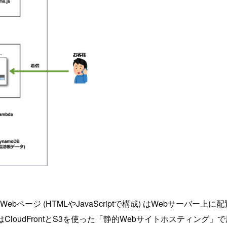
使ったWebページ (HTMLやJavaScriptで構成) はWebサーバ
loudFrontとS3を使った「静的Webサイトホスティング