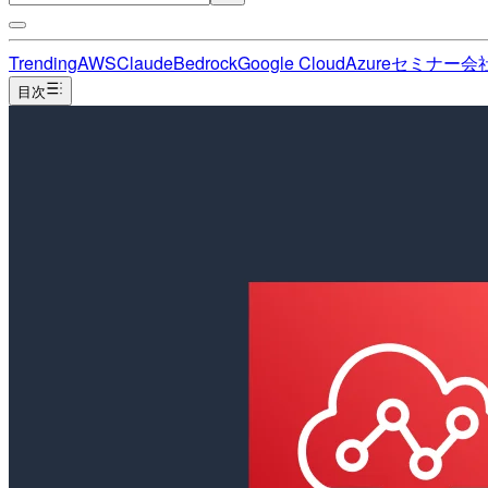
Trending
AWS
Claude
Bedrock
Google Cloud
Azure
セミナー
会
目次