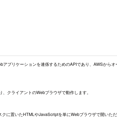
n ConnectとWebアプリケーションを連係するためのAPIであり、A
のライブラリであり、クライアントのWebブラウザで動作します。
置いたHTMLやJavaScriptを単にWebブラウザで開い