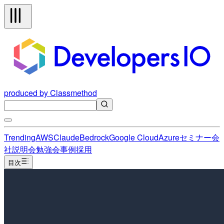
produced by Classmethod
Trending
AWS
Claude
Bedrock
Google Cloud
Azure
セミナー
会
社説明会
勉強会
事例
採用
目次