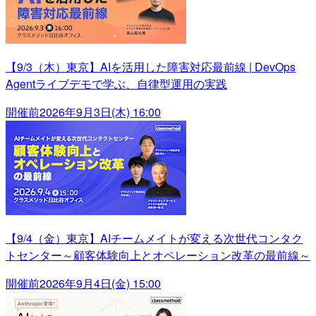
【9/3（木）東京】AIを活用した障害対応最前線 | DevOps
Agentライブデモで学ぶ、自律型運用の実践
開催前
2026年9月3日(木) 16:00
【9/4（金）東京】AIチームメイトが変える次世代コンタク
トセンター～顧客体験向上とオペレーション改革の最前線～
開催前
2026年9月4日(金) 15:00