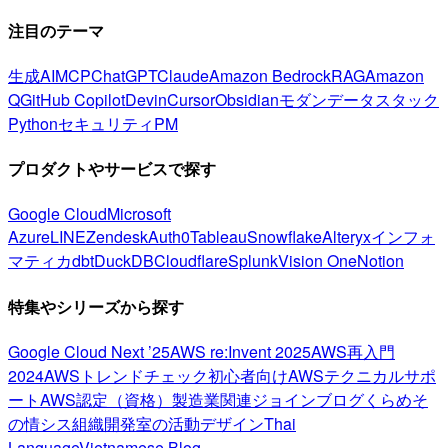
注目のテーマ
生成AI
MCP
ChatGPT
Claude
Amazon Bedrock
RAG
Amazon
Q
GitHub Copilot
Devin
Cursor
Obsidian
モダンデータスタック
Python
セキュリティ
PM
プロダクトやサービスで探す
Google Cloud
Microsoft
Azure
LINE
Zendesk
Auth0
Tableau
Snowflake
Alteryx
インフォ
マティカ
dbt
DuckDB
Cloudflare
Splunk
Vision One
Notion
特集やシリーズから探す
Google Cloud Next ’25
AWS re:Invent 2025
AWS再入門
2024
AWSトレンドチェック
初心者向け
AWSテクニカルサポ
ート
AWS認定（資格）
製造業関連
ジョインブログ
くらめそ
の情シス
組織開発室の活動
デザイン
Thai
Language
Vietnamese Blog