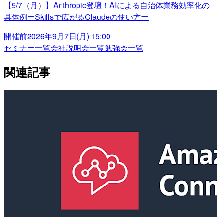
【9/7（月）】Anthropic登壇！AIによる自治体業務効率化の
具体例ーSkillsで広がるClaudeの使い方ー
開催前
2026年9月7日(月) 15:00
セミナー一覧
会社説明会一覧
勉強会一覧
関連記事