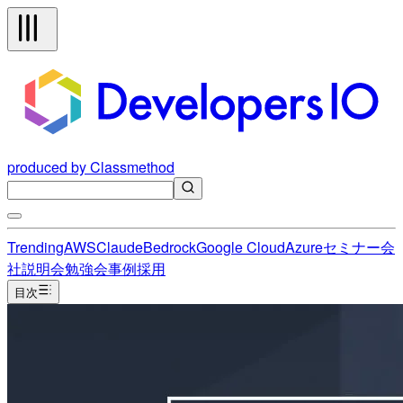
produced by Classmethod
Trending
AWS
Claude
Bedrock
Google Cloud
Azure
セミナー
会
社説明会
勉強会
事例
採用
目次