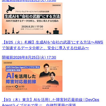
【8/25（火）札幌】生成AIを“会社の武器”にする方法〜AWS
で加速するデータ分析と、安全に導入する仕組み〜
開催前
2026年8月25日(火) 17:30
【9/3（木）東京】AIを活用した障害対応最前線 | DevOps
Agentライブデモで学ぶ、自律型運用の実践