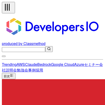
produced by Classmethod
Trending
AWS
Claude
Bedrock
Google Cloud
Azure
セミナー
会
社説明会
勉強会
事例
採用
目次