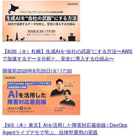
【8/25（火）札幌】生成AIを“会社の武器”にする方法〜AWS
で加速するデータ分析と、安全に導入する仕組み〜
開催前
2026年8月25日(火) 17:30
【9/3（木）東京】AIを活用した障害対応最前線 | DevOps
Agentライブデモで学ぶ、自律型運用の実践