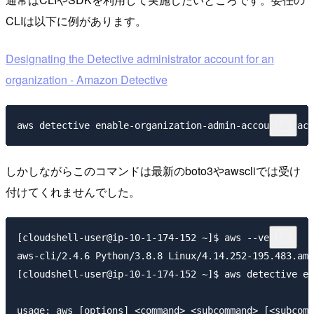
CLIは以下に例があります。
Designating the Detective administrator account for an
organization - Amazon Detective
aws detective enable-organization-admin-account --acc
しかしながらこのコマンドは最新のboto3やawscliでは受け
付けてくれませんでした。
[cloudshell-user@ip-10-1-174-152 ~]$ aws --version

aws-cli/2.4.6 Python/3.8.8 Linux/4.14.252-195.483.amz
[cloudshell-user@ip-10-1-174-152 ~]$ aws detective en
usage: aws [options] <command> <subcommand> [<subcomm