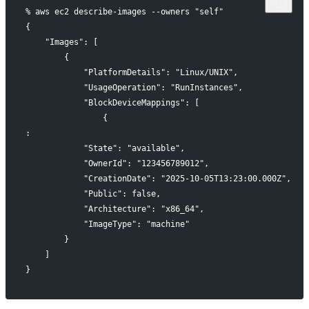
% aws ec2 describe-images --owners "self"
{
    "Images": [
        {
            "PlatformDetails": "Linux/UNIX",
            "UsageOperation": "RunInstances",
            "BlockDeviceMappings": [
                {
:
            "State": "available",
            "OwnerId": "123456789012",
            "CreationDate": "2025-10-05T13:23:00.000Z",
            "Public": false,
            "Architecture": "x86_64",
            "ImageType": "machine"
        }
    ]
}