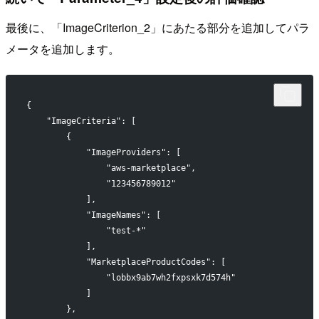
最後に、「ImageCriterion_2」にあたる部分を追加してパラ
メータを追加します。
{
    "ImageCriteria": [
        {
            "ImageProviders": [
                "aws-marketplace",
                "123456789012"
            ],
            "ImageNames": [
                "test-*"
            ],
            "MarketplaceProductCodes": [
                "lobbx9ab7wh2fxpsxk7d574h"
            ]
        },