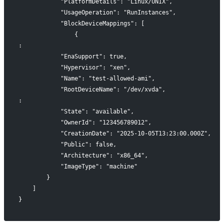
            "PlatformDetails": "Linux/UNIX",
            "UsageOperation": "RunInstances",
            "BlockDeviceMappings": [
                {
:
            "EnaSupport": true,
            "Hypervisor": "xen",
            "Name": "test-allowed-ami",
            "RootDeviceName": "/dev/xvda",
:
            "State": "available",
            "OwnerId": "123456789012",
            "CreationDate": "2025-10-05T13:23:00.000Z",
            "Public": false,
            "Architecture": "x86_64",
            "ImageType": "machine"
        }
    ]
}