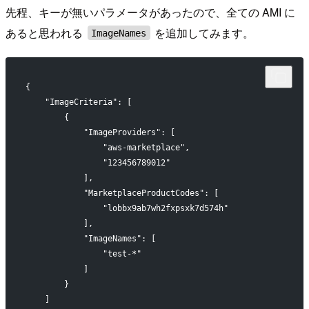
先程、キーが無いパラメータがあったので、全ての AMI に
あると思われる
を追加してみます。
ImageNames
{
    "ImageCriteria": [
        {
            "ImageProviders": [
                "aws-marketplace",
                "123456789012"
            ],
            "MarketplaceProductCodes": [
                "lobbx9ab7wh2fxpsxk7d574h"
            ],
            "ImageNames": [
                "test-*"
            ]
        }
    ]