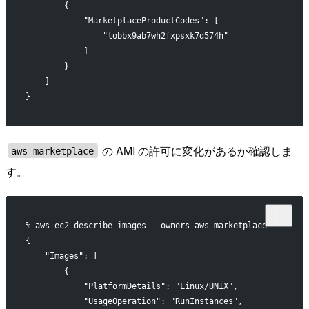
        {
            "MarketplaceProductCodes": [
                "lobbx9ab7wh2fxpsxk7d574h"
            ]
        }
    ]
}
の AMI の許可に変化があるか確認しま
aws-marketplace
す。
% aws ec2 describe-images --owners aws-marketplace
{
    "Images": [
        {
            "PlatformDetails": "Linux/UNIX",
            "UsageOperation": "RunInstances",