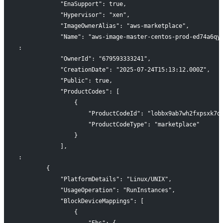
            "EnaSupport": true,
            "Hypervisor": "xen",
            "ImageOwnerAlias": "aws-marketplace",
            "Name": "aws-image-master-centos-prod-ed74a6qy
:
            "OwnerId": "679593333241",
            "CreationDate": "2025-07-24T15:13:12.000Z",
            "Public": true,
            "ProductCodes": [
                {
                    "ProductCodeId": "lobbx9ab7wh2fxpsxk7d
                    "ProductCodeType": "marketplace"
                }
            ],
:
        {
            "PlatformDetails": "Linux/UNIX",
            "UsageOperation": "RunInstances",
            "BlockDeviceMappings": [
                {