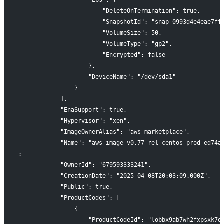
                    "Ebs": {
                        "DeleteOnTermination": true,
                        "SnapshotId": "snap-0993d4e4eae7ff
                        "VolumeSize": 50,
                        "VolumeType": "gp2",
                        "Encrypted": false
                    },
                    "DeviceName": "/dev/sda1"
                }
            ],
            "EnaSupport": true,
            "Hypervisor": "xen",
            "ImageOwnerAlias": "aws-marketplace",
            "Name": "aws-image-v0.77-rel-centos-prod-ed74a
:
            "OwnerId": "679593333241",
            "CreationDate": "2025-04-08T20:03:09.000Z",
            "Public": true,
            "ProductCodes": [
                {
                    "ProductCodeId": "lobbx9ab7wh2fxpsxk7d