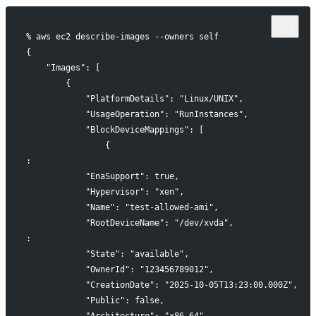
% aws ec2 describe-images --owners self
{
    "Images": [
        {
            "PlatformDetails": "Linux/UNIX",
            "UsageOperation": "RunInstances",
            "BlockDeviceMappings": [
                {
:
            "EnaSupport": true,
            "Hypervisor": "xen",
            "Name": "test-allowed-ami",
            "RootDeviceName": "/dev/xvda",
:
            "State": "available",
            "OwnerId": "123456789012",
            "CreationDate": "2025-10-05T13:23:00.000Z",
            "Public": false,