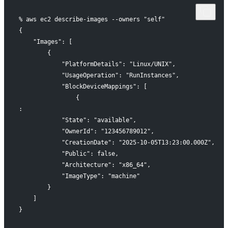
% aws ec2 describe-images --owners "self"
{
    "Images": [
        {
            "PlatformDetails": "Linux/UNIX",
            "UsageOperation": "RunInstances",
            "BlockDeviceMappings": [
                {
:
            "State": "available",
            "OwnerId": "123456789012",
            "CreationDate": "2025-10-05T13:23:00.000Z",
            "Public": false,
            "Architecture": "x86_64",
            "ImageType": "machine"
        }
    ]
}