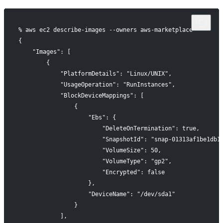
% aws ec2 describe-images --owners aws-marketplace
{
    "Images": [
        {
            "PlatformDetails": "Linux/UNIX",
            "UsageOperation": "RunInstances",
            "BlockDeviceMappings": [
                {
                    "Ebs": {
                        "DeleteOnTermination": true,
                        "SnapshotId": "snap-01313af1be1db1
                        "VolumeSize": 50,
                        "VolumeType": "gp2",
                        "Encrypted": false
                    },
                    "DeviceName": "/dev/sda1"
                }
            ],