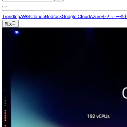
Trending
AWS
Claude
Bedrock
Google Cloud
Azure
セミナー
会
目次